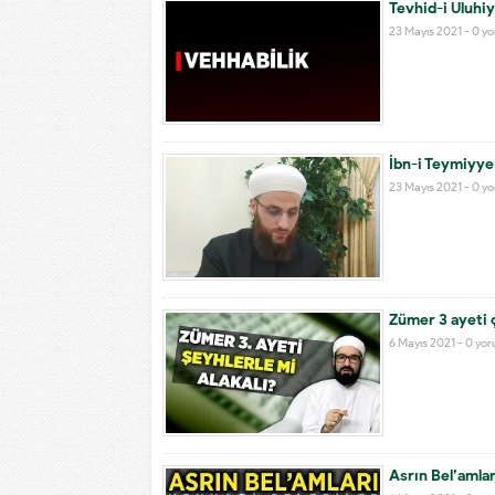
Tevhid-i Uluhi
23 Mayıs 2021 -
0 y
İbn-i Teymiyy
23 Mayıs 2021 -
0 y
Zümer 3 ayeti 
6 Mayıs 2021 -
0 yo
Asrın Bel’amlar