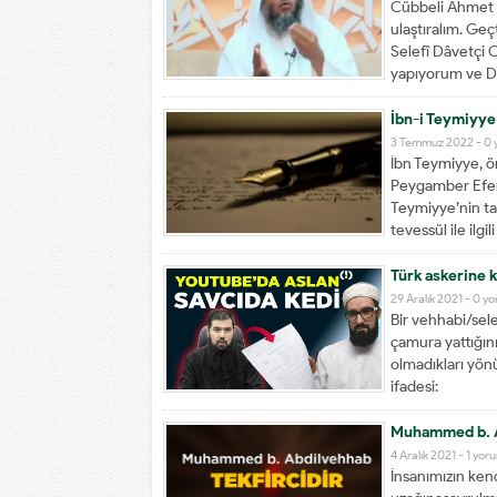
Cübbeli Ahmet 
ulaştıralım. Ge
Selefî Dâvetçi O
yapıyorum ve Di
İbn-i Teymiyye
3 Temmuz 2022 -
0 
İbn Teymiyye, ö
Peygamber Efend
Teymiyye’nin ta
tevessül ile ilg
Resûlullah’dan 
Türk askerine k
29 Aralık 2021 -
0 y
Bir vehhabi/sele
çamura yattığını
olmadıkları yönü
ifadesi:
Muhammed b. A
4 Aralık 2021 -
1 yor
İnsanımızın ken