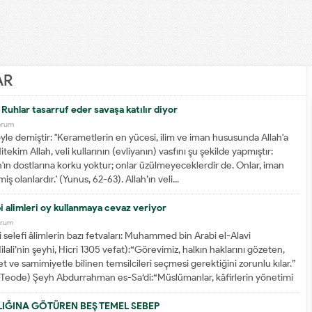
AR
Ruhlar tasarruf eder savaşa katılır diyor
orum
yle demiştir: "Kerametlerin en yücesi, ilim ve iman hususunda Allah'a
itekim Allah, veli kullarının (evliyanın) vasfını şu şekilde yapmıştır:
llah'ın dostlarına korku yoktur; onlar üzülmeyeceklerdir de. Onlar, iman
ş olanlardır.' (Yunus, 62-63). Allah’ın veli...
 alimleri oy kullanmaya cevaz veriyor
orum
selefi âlimlerin bazı fetvaları: Muhammed bin Arabi el-Alavi
lali’nin şeyhi, Hicri 1305 vefat):“Görevimiz, halkın haklarını gözeten,
et ve samimiyetle bilinen temsilcileri seçmesi gerektiğini zorunlu kılar.”
’t-Teode) Şeyh Abdurrahman es-Sa‘di:“Müslümanlar, kâfirlerin yönetimi
 cumhuriyet yönetimine geçmek...
LIĞINA GÖTÜREN BEŞ TEMEL SEBEP