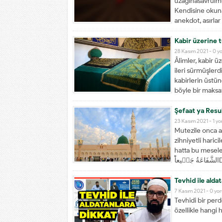
uzağınasavrulmuş
Kendisine okunan
anekdot, asırlar
Kabir üzerine 
28 Kasım 2021 -
0 y
Âlimler, kabir ü
ileri sürmüşlerd
kabirlerin üstü
böyle bir maksa
Şefaat ya Resu
23 Kasım 2021 -
1 y
Mutezile onca a
zihniyetli haric
hatta bu meselede b
ًؕ
Tevhid ile aldat
7 Kasım 2021 -
0 yo
Tevhidi bir perd
özellikle hangi h