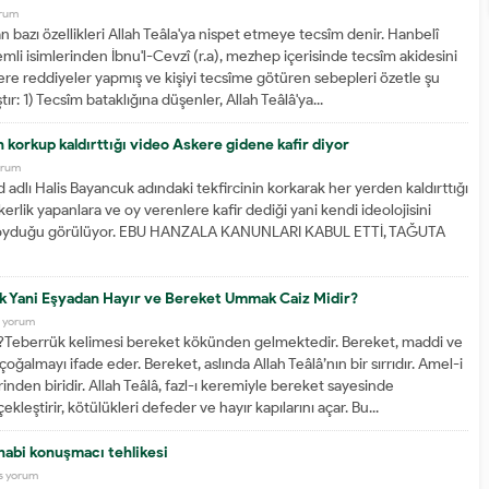
orum
an bazı özellikleri Allah Teâla'ya nispet etmeye tecsîm denir. Hanbelî
li isimlerinden İbnu'l-Cevzî (r.a), mezhep içerisinde tecsîm akidesini
lere reddiyeler yapmış ve kişiyi tecsîme götüren sebepleri özetle şu
tır: 1) Tecsîm bataklığına düşenler, Allah Teâlâ'ya...
 korkup kaldırttığı video Askere gidene kafir diyor
orum
adlı Halis Bayancuk adındaki tekfircinin korkarak her yerden kaldırttığı
erlik yapanlara ve oy verenlere kafir dediği yani kendi ideolojisini
 koyduğu görülüyor. EBU HANZALA KANUNLARI KABUL ETTİ, TAĞUTA
 Yani Eşyadan Hayır ve Bereket Ummak Caiz Midir?
 yorum
?Teberrük kelimesi bereket kökünden gelmektedir. Bereket, maddi ve
çoğalmayı ifade eder. Bereket, aslında Allah Teâlâ’nın bir sırrıdır. Amel-i
inden biridir. Allah Teâlâ, fazl-ı keremiyle bereket sayesinde
ekleştirir, kötülükleri defeder ve hayır kapılarını açar. Bu...
abi konuşmacı tehlikesi
s yorum