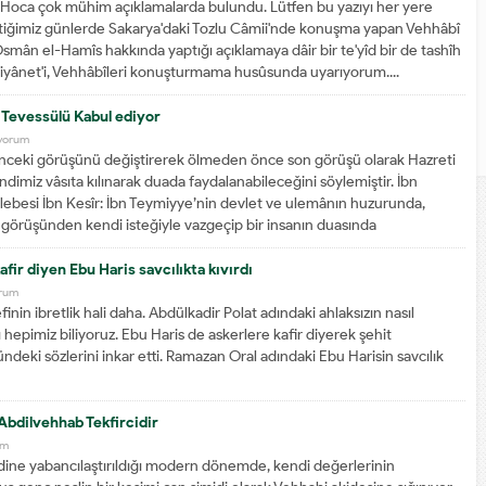
Hoca çok mühim açıklamalarda bulundu. Lütfen bu yazıyı her yere
çtiğimiz günlerde Sakarya'daki Tozlu Câmii'nde konuşma yapan Vehhâbî
smân el-Hamîs hakkında yaptığı açıklamaya dâir bir te'yîd bir de tashîh
yânet'i, Vehhâbîleri konuşturmama husûsunda uyarıyorum....
 Tevessülü Kabul ediyor
yorum
nceki görüşünü değiştirerek ölmeden önce son görüşü olarak Hazreti
imiz vâsıta kılınarak duada faydalanabileceğini söylemiştir. İbn
lebesi İbn Kesîr: İbn Teymiyye’nin devlet ve ulemânın huzurunda,
ili görüşünden kendi isteğiyle vazgeçip bir insanın duasında
faydalanma...
afir diyen Ebu Haris savcılıkta kıvırdı
orum
finin ibretlik hali daha. Abdülkadir Polat adındaki ahlaksızın nasıl
 hepimiz biliyoruz. Ebu Haris de askerlere kafir diyerek şehit
ndeki sözlerini inkar etti. Ramazan Oral adındaki Ebu Harisin savcılık
bdilvehhab Tekfircidir
um
dine yabancılaştırıldığı modern dönemde, kendi değerlerinin