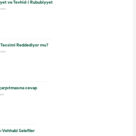
yyet ve Tevhid-i Rububiyyet
orum
e Tecsimi Reddediyor mu?
orum
çarpıtmasına cevap
rum
ı Vehhabi Selefiler