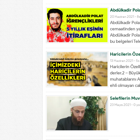
Abdülkadir Polat
20 Haziran 2021 -
8
Abdülkadir Polat
cemaatinden yan
Abdülkadir Polat'
bu belgeleri Tel
Haricilerin Öze
13 Haziran 2021 -
5s
Haricilerin Öze
derler.2 – Büyük
muhatablarını A
ehli olmayan cah
Selefilerin Mu
23 Mayıs 2021 -
0 y