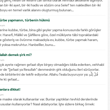
 genç neslin bir kesimi can simidi olarak Vehhabi akidesine sığınıyor.
 bir-iki ayet, bir-iki hadis ve sözüm ona Selef' ten nakledilen bir-iki
 boyu en temel varlık alanını oluşturmuş bulunan...
türbe yapmanın, türbenin hükmü
orum
zerine kubbe, türbe, bina gibi şeyler yapma konusunda farklı görüşler
ir. Hanefî, Mâlikî ve Şâfiîlere göre, özel mülkiyete tâbi topraklardaki
ne gösteriş ve övünme maksadıyla ev, kubbe, türbe yapmak haram,
t yoksa mekruhtur. Hanbelîler, bunu...
lallah demek şirk mi?
orum
çık ayete rağmen şefaat diye birşey olmadığını iddia ederken, vehhabi
iler de "Şefaat ya Resullah" denmesinin şirk olduğunu ileri sürüyorlar.
irbirlerini de tekfir ediyorlar. Allahu Teala buyuruyor ya: قُلْ لِلّٰهِ
الشَّفَاعَةُ جَمٖيعاDe ki: şefaat...
anlara dikkat!
rum
e maske olarak kullananlar var. Bunlar yaptıkları tevhid derslerinde
ususları kullanıyorlar? Nasıl aldatıyorlar. İşte sizlere birkaç örnek: