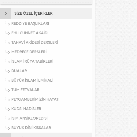
SİZE ÖZEL İÇERİKLER
REDDİYE BAŞLIKLARI
EHLİ SÜNNET AKAİDİ
TAHAVİ AKİDESİ DERSLERİ
MEDRESE DERSLERİ
İSLAMİ RÜYA TABİRLERİ
DUALAR
BÜYÜK İSLAM İLMİHALİ
TÜM FETVALAR
PEYGAMBERİMİZİN HAYATI
KUDSİ HADİSLER
İSİM ANSİKLOPEDİSİ
BÜYÜK DİNİ KISSALAR