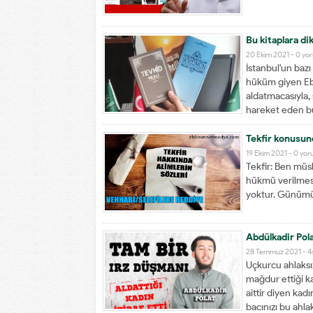
Bu kitaplara di
20 Ekim 2021 -
0 yo
İstanbul'un baz
hüküm giyen Ebu 
aldatmacasıyla, 
hareket eden bu
Tekfir konusund
19 Ekim 2021 -
0 yor
Tekfir: Ben müs
hükmü verilmesid
yoktur. Günümüzd
Abdülkadir Pol
28 Temmuz 2021 -
4
Uçkurcu ahlaksı
mağdur ettiği k
aittir diyen kadı
bacınızı bu ahla