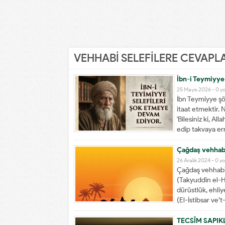
VEHHABİ SELEFİLERE CEVAPL
İbn-i Teymiyye 
25 Mayıs 2026 -
0 y
İbn Teymiyye şö
itaat etmektir. N
'Bilesiniz ki, A
edip takvaya ermi
Çağdaş vehhabi
26 Aralık 2024 -
0 y
Çağdaş vehhabi 
(Takyuddin el-Hi
dürüstlük, ehliy
(El-İstibsar ve
altında olup da
TECSÎM SAPIK