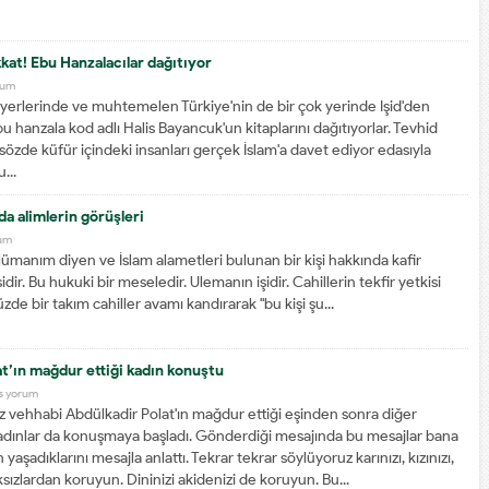
kkat! Ebu Hanzalacılar dağıtıyor
rum
ı yerlerinde ve muhtemelen Türkiye'nin de bir çok yerinde Işid'den
hanzala kod adlı Halis Bayancuk'un kitaplarını dağıtıyorlar. Tevhid
sözde küfür içindeki insanları gerçek İslam'a davet ediyor edasıyla
...
a alimlerin görüşleri
um
lümanım diyen ve İslam alametleri bulunan bir kişi hakkında kafir
ir. Bu hukuki bir meseledir. Ulemanın işidir. Cahillerin tekfir yetkisi
e bir takım cahiller avamı kandırarak "bu kişi şu...
at’ın mağdur ettiği kadın konuştu
s yorum
z vehhabi Abdülkadir Polat'ın mağdur ettiği eşinden sonra diğer
adınlar da konuşmaya başladı. Gönderdiği mesajında bu mesajlar bana
n yaşadıklarını mesajla anlattı. Tekrar tekrar söylüyoruz karınızı, kızınızı,
ksızlardan koruyun. Dininizi akidenizi de koruyun. Bu...