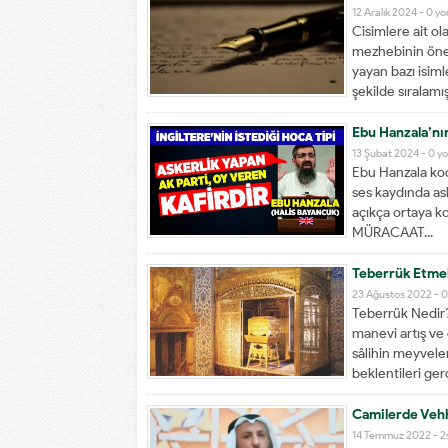
12 Aralık 2024 -
0 y
Cisimlere ait ol
mezhebinin önem
yayan bazı isim
şekilde sıralamış
Ebu Hanzala’nın
13 Şubat 2024 -
0 y
Ebu Hanzala kod 
ses kaydında ask
açıkça ortaya
MÜRACAAT...
Teberrük Etmek
23 Ağustos 2022 -
0
Teberrük Nedir
manevi artış ve 
sâlihin meyveler
beklentileri gerç
Camilerde Vehh
14 Temmuz 2022 -
2