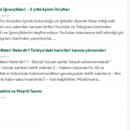
 İğrençlikleri – 5 yıllık Eşinin İtirafları
s yorum
'ın önceden içinde bulunduğu ve Işidciler diyerek ihbar ettiği eski
i onu yakından tanıyan birileri Youtube ve Telegram üzerinden
ı ve iğrençliklerini deşifre ediyor. Youtube videolarına telif attırdığı için
egram üzerinden yayınlıyorlar. ...
llikleri Nelerdir? Türkiye’deki haricileri tanıma yöntemleri
 yorum
llikleri Nelerdir? 1 – Büyük Günah sahibi “ebedi cehennemdedir”
 Günah sahibini tekfir ederler.3 – Hakem olayında Hz. Ali ve
llah'ın hükmüyle hükmetmedikleri gerekçesiyle tekfir ederler.4 – İlim
il, kaba-saba insanlardır.5 – Katı kalplidirler. Müslümana...
vahhid ve Müşrik Tanımı
orum