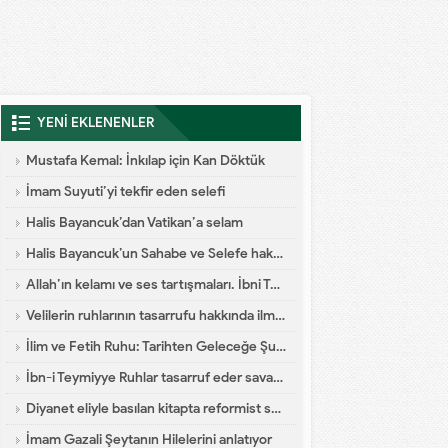
YENİ EKLENENLER
Mustafa Kemal: İnkılap için Kan Döktük
İmam Suyuti’yi tekfir eden selefi
Halis Bayancuk’dan Vatikan’a selam
Halis Bayancuk’un Sahabe ve Selefe hakareti
Allah’ın kelamı ve ses tartışmaları. İbni Teymiyye dalaleti
Velilerin ruhlarının tasarrufu hakkında ilmi yazı
İlim ve Fetih Ruhu: Tarihten Geleceğe Şuur Köprüsü
İbn-i Teymiyye Ruhlar tasarruf eder savaşa katılır diyor
Diyanet eliyle basılan kitapta reformist skandal
İmam Gazali Şeytanın Hilelerini anlatıyor