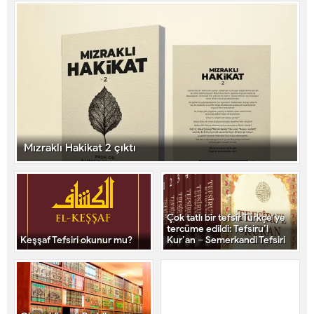
Mızraklı Hakikat 2 çıktı
Çok tatlı bir tefsir Türkçe’ye
tercüme edildi: Tefsiru’l
Keşşaf Tefsiri okunur mu?
Kur’an – Semerkandi Tefsiri