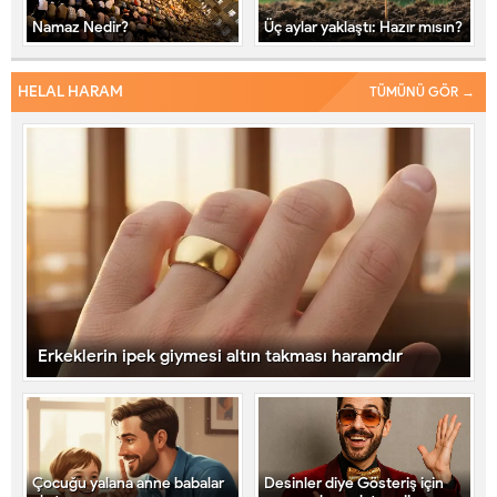
Namaz Nedir?
Üç aylar yaklaştı: Hazır mısın?
HELAL HARAM
TÜMÜNÜ GÖR →
Erkeklerin ipek giymesi altın takması haramdır
Çocuğu yalana anne babalar
Desinler diye Gösteriş için