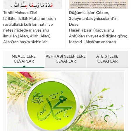
Tehlili Mahsus Zikri
Düğümlü İşleri Çözen,
Lâ ilâhe illallâh Muhammedun
Süleyman(aleyhisselam)’ın
rasûlullâh.fî külli lemhatin ve
Duası
nefesinadede mâ vesiahu
Hasen-i Basrî (Radyallâhu
ilmullâh.(Allah, Allah, Allah)
Anh)’dan rivayet edildiğine göre;
Allah’tan başka hiçbir ilah
Mescid-i Aksâ’nın anahtarı
yoktur.Muhammed (Sallallahu
Süleymân (Aleyhisselâm)’ın
Aleyhi ve Sellem) Allah’ın
yanında bulunuyordu, bir gün
MEALCİLERE
VEHHABİ SELEFİLERE
ATEİSTLERE
Rasulü’dür.(zikrini)...
mescidi açmak için geldiğinde
CEVAPLAR
CEVAPLAR
CEVAPLAR
çok zorlandı, cinlerden ve
insanlardan...