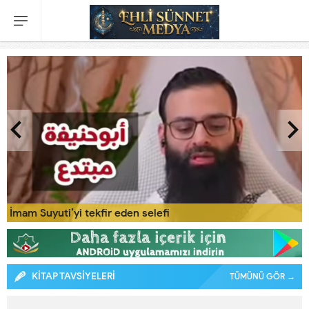
İmam Suyuti’yi tekfir eden selefi
KİTAP TAVSİYELERİ
TÜMÜNÜ GÖR →