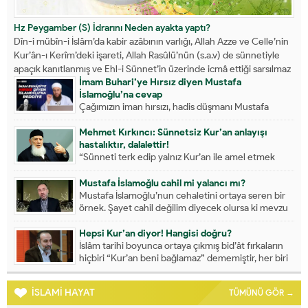
Hz Peygamber (S) İdrarını Neden ayakta yaptı?
Dîn-i mübîn-i İslâm’da kabir azâbının varlığı, Allah Azze ve Celle’nin
Kur’ân-ı Kerîm’deki işareti, Allah Rasûlü’nün (s.a.v) de sünnetiyle
apaçık kanıtlanmış ve Ehl-i Sünnet’in üzerinde icmâ ettiği sarsılmaz
İmam Buhari’ye Hırsız diyen Mustafa
bir akîdeye dönüşmüştür....
İslamoğlu’na cevap
Çağımızın iman hırsızı, hadis düşmanı Mustafa
İslamoğlu’nu ilmi açıklamalarıyla rezil eden Ömer
Faruk Korkmaz Hocaefendi...
Mehmet Kırkıncı: Sünnetsiz Kur’an anlayışı
hastalıktır, dalalettir!
“Sünneti terk edip yalnız Kur’an ile amel etmek
isteyenler var; bu konuda ne dersiniz?” “Kur’an...
Mustafa İslamoğlu cahil mi yalancı mı?
Mustafa İslamoğlu’nun cehaletini ortaya seren bir
örnek. Şayet cahil değilim diyecek olursa ki mevzu
daha...
Hepsi Kur’an diyor! Hangisi doğru?
İslâm tarihi boyunca ortaya çıkmış bid’ât fırkaların
hiçbiri “Kur’an beni bağlamaz” dememiştir, her biri
kendini...
İSLAMİ HAYAT
TÜMÜNÜ GÖR →