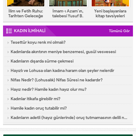
:
İmam-ı Azam’ın,
Yeni başlayanlara
İlahiyat yüksek lisans
e
talebesi Yusuf B.
kitap tavsiyeleri
ve Doktora tez
Halit Es-Semtî’ye
tavsiyeleri
vasiyeti
KADIN İLMİHALİ
Tümünü Gör
Tesettür koyu renk mi olmalı?
Kadınlarda akıntının meniye benzemesi, gusül vesvesesi
Kadınların dışarda sürme çekmesi
Hayızlı ve Lohusa olan kadına haram olan şeyler nelerdir
Nifas Nedir? (Lohusalık) Nifas Süresi ne kadardır?
Hayız nedir? Hamile kadın hayız olur mu?
Kadınlar itikafa girebilir mi?
Hamile kadın oruç tutabilir mi?
Kadınların adetli (hayız günlerinde) oruç tutmamasının delili nedir?