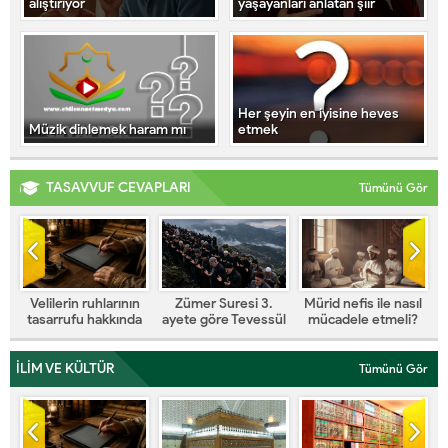
alıştırıyor
yaşayanları anlatan şiir
Her şeyin en iyisine heves
Müzik dinlemek haram mı
etmek
TASAVVUF CEVAPLARI
Tümünü Gör
n
Zümer Suresi 3.
Mürid nefis ile nasıl
ÖLÜYE SESLENMEK
a
ayete göre Tevessül
mücadele etmeli?
MEDET YA FİLAN
Şirk mi?
DEMEK ŞİRK Mİ?
k
İSTİĞASE
İLİM VE KÜLTÜR
Tümünü Gör