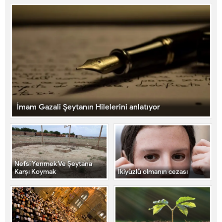
İmam Gazali Şeytanın Hilelerini anlatıyor
Nefsi Yenmek Ve Şeytana
Karşı Koymak
İkiyüzlü olmanın cezası