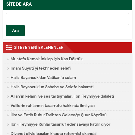
SİTEDE ARA
Arama:
SİTEYE YENİ EKLENENLER
Mustafa Kemal: İnkılap için Kan Döktük
İmam Suyuti’yi tekfir eden selefi
Halis Bayancuk’dan Vatikan’a selam
Halis Bayancuk’un Sahabe ve Selefe hakareti
Allah’ın kelamı ve ses tartışmaları. İbni Teymiyye dalaleti
Velilerin ruhlarının tasarrufu hakkında ilmi yazı
İlim ve Fetih Ruhu: Tarihten Geleceğe Şuur Köprüsü
İbn-i Teymiyye Ruhlar tasarruf eder savaşa katılır diyor
Diyanet eliyle basılan kitapta reformist skandal