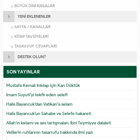
BÜYÜK DİNİ KISSALAR
YENİ EKLENENLER
SAYFA / KANALLAR
KİTAP TAVSİYELERİ
TASAVVUF CEVAPLARI
DESTEK OLUN?
SON YAYINLAR
Mustafa Kemal: İnkılap için Kan Döktük
İmam Suyuti’yi tekfir eden selefi
Halis Bayancuk’dan Vatikan’a selam
Halis Bayancuk’un Sahabe ve Selefe hakareti
Allah’ın kelamı ve ses tartışmaları. İbni Teymiyye dalaleti
Velilerin ruhlarının tasarrufu hakkında ilmi yazı