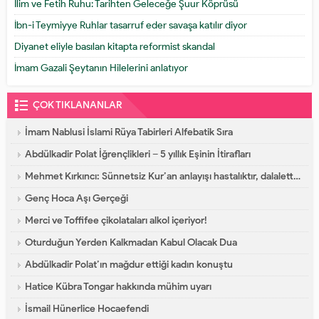
İlim ve Fetih Ruhu: Tarihten Geleceğe Şuur Köprüsü
İbn-i Teymiyye Ruhlar tasarruf eder savaşa katılır diyor
Diyanet eliyle basılan kitapta reformist skandal
İmam Gazali Şeytanın Hilelerini anlatıyor
ÇOK TIKLANANLAR
İmam Nablusi İslami Rüya Tabirleri Alfebatik Sıra
Abdülkadir Polat İğrençlikleri – 5 yıllık Eşinin İtirafları
Mehmet Kırkıncı: Sünnetsiz Kur’an anlayışı hastalıktır, dalalettir!
Genç Hoca Aşı Gerçeği
Merci ve Toffifee çikolataları alkol içeriyor!
Oturduğun Yerden Kalkmadan Kabul Olacak Dua
Abdülkadir Polat’ın mağdur ettiği kadın konuştu
Hatice Kübra Tongar hakkında mühim uyarı
İsmail Hünerlice Hocaefendi