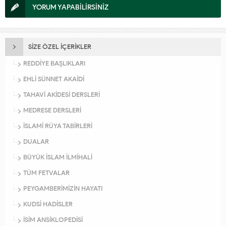
YORUM YAPABİLİRSİNİZ
SİZE ÖZEL İÇERİKLER
REDDİYE BAŞLIKLARI
EHLİ SÜNNET AKAİDİ
TAHAVİ AKİDESİ DERSLERİ
MEDRESE DERSLERİ
İSLAMİ RÜYA TABİRLERİ
DUALAR
BÜYÜK İSLAM İLMİHALİ
TÜM FETVALAR
PEYGAMBERİMİZİN HAYATI
KUDSİ HADİSLER
İSİM ANSİKLOPEDİSİ