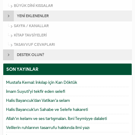
BÜYÜK DİNİ KISSALAR
YENİ EKLENENLER
SAYFA / KANALLAR
KİTAP TAVSİYELERİ
TASAVVUF CEVAPLARI
DESTEK OLUN?
SON YAYINLAR
Mustafa Kemal: İnkılap için Kan Döktük
İmam Suyuti’yi tekfir eden selefi
Halis Bayancuk’dan Vatikan’a selam
Halis Bayancuk’un Sahabe ve Selefe hakareti
Allah’ın kelamı ve ses tartışmaları. İbni Teymiyye dalaleti
Velilerin ruhlarının tasarrufu hakkında ilmi yazı