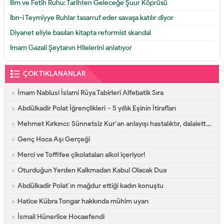
İlim ve Fetih Ruhu: Tarihten Geleceğe Şuur Köprüsü
İbn-i Teymiyye Ruhlar tasarruf eder savaşa katılır diyor
Diyanet eliyle basılan kitapta reformist skandal
İmam Gazali Şeytanın Hilelerini anlatıyor
ÇOK TIKLANANLAR
İmam Nablusi İslami Rüya Tabirleri Alfebatik Sıra
Abdülkadir Polat İğrençlikleri – 5 yıllık Eşinin İtirafları
Mehmet Kırkıncı: Sünnetsiz Kur’an anlayışı hastalıktır, dalalettir!
Genç Hoca Aşı Gerçeği
Merci ve Toffifee çikolataları alkol içeriyor!
Oturduğun Yerden Kalkmadan Kabul Olacak Dua
Abdülkadir Polat’ın mağdur ettiği kadın konuştu
Hatice Kübra Tongar hakkında mühim uyarı
İsmail Hünerlice Hocaefendi