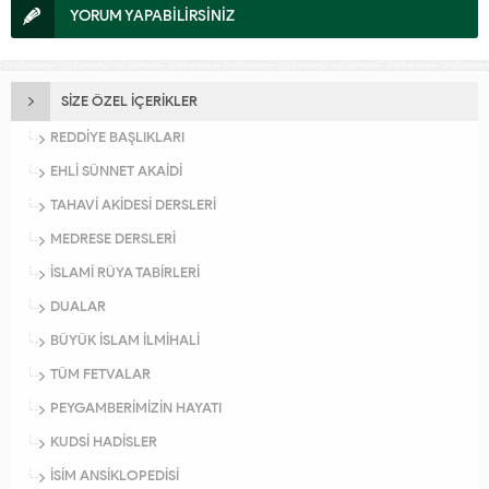
YORUM YAPABİLİRSİNİZ
SİZE ÖZEL İÇERİKLER
REDDİYE BAŞLIKLARI
EHLİ SÜNNET AKAİDİ
TAHAVİ AKİDESİ DERSLERİ
MEDRESE DERSLERİ
İSLAMİ RÜYA TABİRLERİ
DUALAR
BÜYÜK İSLAM İLMİHALİ
TÜM FETVALAR
PEYGAMBERİMİZİN HAYATI
KUDSİ HADİSLER
İSİM ANSİKLOPEDİSİ