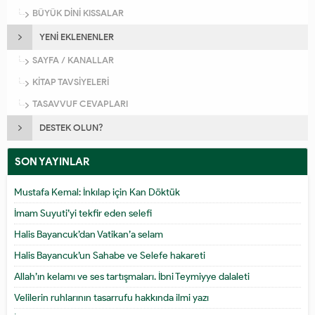
BÜYÜK DİNİ KISSALAR
YENİ EKLENENLER
SAYFA / KANALLAR
KİTAP TAVSİYELERİ
TASAVVUF CEVAPLARI
DESTEK OLUN?
SON YAYINLAR
Mustafa Kemal: İnkılap için Kan Döktük
İmam Suyuti’yi tekfir eden selefi
Halis Bayancuk’dan Vatikan’a selam
Halis Bayancuk’un Sahabe ve Selefe hakareti
Allah’ın kelamı ve ses tartışmaları. İbni Teymiyye dalaleti
Velilerin ruhlarının tasarrufu hakkında ilmi yazı