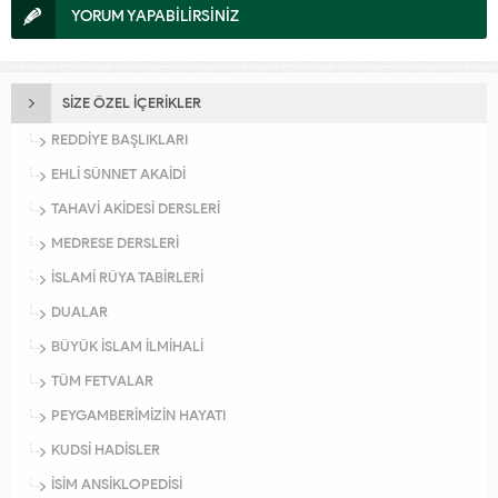
YORUM YAPABİLİRSİNİZ
SİZE ÖZEL İÇERİKLER
REDDİYE BAŞLIKLARI
EHLİ SÜNNET AKAİDİ
TAHAVİ AKİDESİ DERSLERİ
MEDRESE DERSLERİ
İSLAMİ RÜYA TABİRLERİ
DUALAR
BÜYÜK İSLAM İLMİHALİ
TÜM FETVALAR
PEYGAMBERİMİZİN HAYATI
KUDSİ HADİSLER
İSİM ANSİKLOPEDİSİ