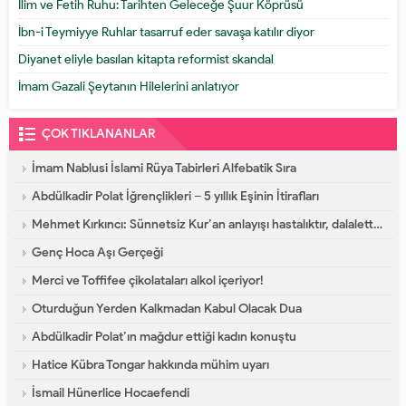
İlim ve Fetih Ruhu: Tarihten Geleceğe Şuur Köprüsü
İbn-i Teymiyye Ruhlar tasarruf eder savaşa katılır diyor
Diyanet eliyle basılan kitapta reformist skandal
İmam Gazali Şeytanın Hilelerini anlatıyor
ÇOK TIKLANANLAR
İmam Nablusi İslami Rüya Tabirleri Alfebatik Sıra
Abdülkadir Polat İğrençlikleri – 5 yıllık Eşinin İtirafları
Mehmet Kırkıncı: Sünnetsiz Kur’an anlayışı hastalıktır, dalalettir!
Genç Hoca Aşı Gerçeği
Merci ve Toffifee çikolataları alkol içeriyor!
Oturduğun Yerden Kalkmadan Kabul Olacak Dua
Abdülkadir Polat’ın mağdur ettiği kadın konuştu
Hatice Kübra Tongar hakkında mühim uyarı
İsmail Hünerlice Hocaefendi