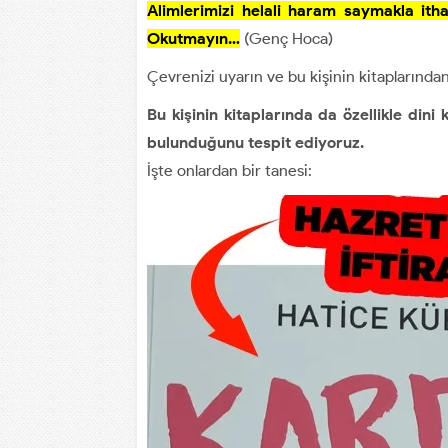
Alimlerimizi helali haram saymakla it
Okutmayın…
(Genç Hoca)
Çevrenizi uyarın ve bu kişinin kitaplarınd
Bu kişinin kitaplarında da özellikle dini
bulunduğunu tespit ediyoruz.
İşte onlardan bir tanesi: