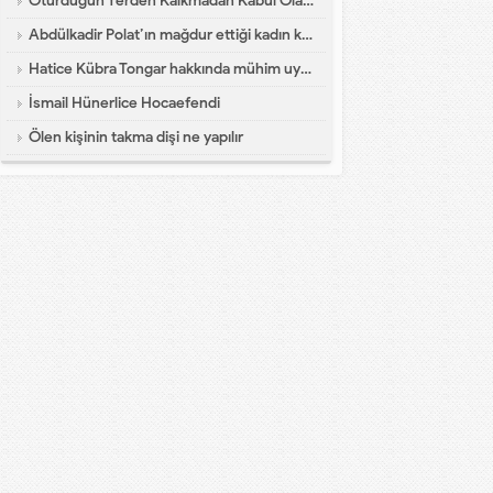
Oturduğun Yerden Kalkmadan Kabul Olacak Dua
Abdülkadir Polat’ın mağdur ettiği kadın konuştu
Hatice Kübra Tongar hakkında mühim uyarı
İsmail Hünerlice Hocaefendi
Ölen kişinin takma dişi ne yapılır