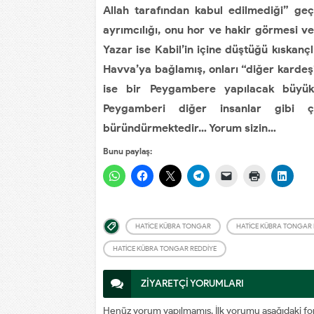
Allah tarafından kabul edilmediği” geç
ayrımcılığı, onu hor ve hakir görmesi ve
Yazar ise Kabil’in içine düştüğü kıskanç
Havva’ya bağlamış, onları “diğer kardeşi
ise bir Peygambere yapılacak büyük
Peygamberi diğer insanlar gibi ç
büründürmektedir… Yorum sizin…
Bunu paylaş:
HATICE KÜBRA TONGAR
HATICE KÜBRA TONGAR E
HATICE KÜBRA TONGAR REDDIYE
ZİYARETÇİ YORUMLARI
Henüz yorum yapılmamış. İlk yorumu aşağıdaki form a