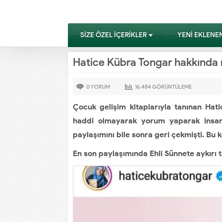
SİZE ÖZEL İÇERİKLER
YENİ EKLENE
Hatice Kübra Tongar hakkında
0
YORUM
16.484
GÖRÜNTÜLEME
Çocuk gelişim kitaplarıyla tanınan Hat
haddi olmayarak yorum yaparak insanl
paylaşımını bile sonra geri çekmişti. Bu 
En son paylaşımında Ehli Sünnete aykırı ta