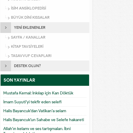
İSİM ANSİKLOPEDİSİ
BÜYÜK DİNİ KISSALAR
YENİ EKLENENLER
SAYFA / KANALLAR
KİTAP TAVSİYELERİ
TASAVVUF CEVAPLARI
DESTEK OLUN?
SON YAYINLAR
Mustafa Kemal: İnkılap için Kan Döktük
İmam Suyuti’yi tekfir eden selefi
Halis Bayancuk’dan Vatikan’a selam
Halis Bayancuk’un Sahabe ve Selefe hakareti
Allah’ın kelamı ve ses tartışmaları. İbni