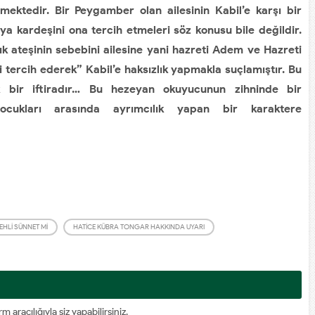
mektedir. Bir Peygamber olan ailesinin Kabil’e karşı bir
ya kardeşini ona tercih etmeleri söz konusu bile değildir.
lık ateşinin sebebini ailesine yani hazreti Adem ve Hazreti
 tercih ederek” Kabil’e haksızlık yapmakla suçlamıştır. Bu
 bir iftiradır… Bu hezeyan okuyucunun zihninde bir
ocukları arasında ayrımcılık yapan bir karaktere
HLI SÜNNET MI
HATICE KÜBRA TONGAR HAKKINDA UYARI
racılığıyla siz yapabilirsiniz.