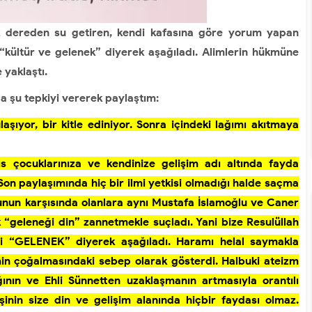
ırk dereden su getiren, kendi kafasına göre yorum yapan
 “kültür ve gelenek” diyerek aşağıladı. Alimlerin hükmüne
 yaklaştı.
 şu tepkiyi vererek paylaştım:
aşıyor, bir kitle ediniyor. Sonra içindeki lağımı akıtmaya
 çocuklarınıza ve kendinize gelişim adı altında fayda
. Son paylaşımında hiç bir ilmi yetkisi olmadığı halde saçma
nun karşısında olanlara aynı Mustafa İslamoğlu ve Caner
k “geleneği din” zannetmekle suçladı. Yani bize Resulüllah
ni “GELENEK” diyerek aşağıladı. Haramı helal saymakla
min çoğalmasındaki sebep olarak gösterdi. Halbuki ateizm
ğının ve Ehli Sünnetten uzaklaşmanın artmasıyla orantılı
şinin size din ve gelişim alanında hiçbir faydası olmaz.