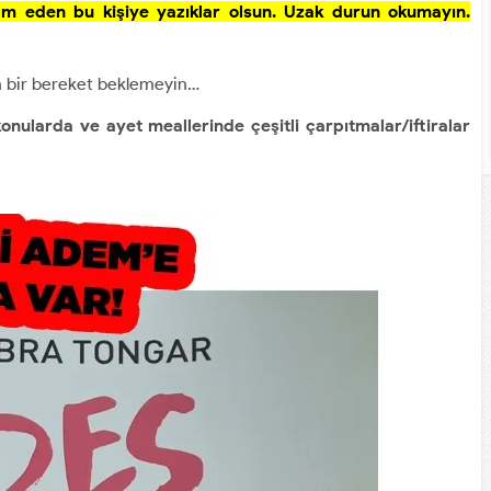
ham eden bu kişiye yazıklar olsun. Uzak durun okumayın.
an bir bereket beklemeyin…
 konularda ve ayet meallerinde çeşitli çarpıtmalar/iftiralar