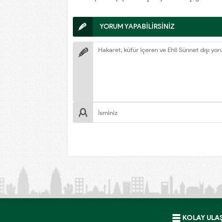
YORUM YAPABİLİRSİNİZ
KOLAY ULA