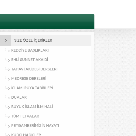
SİZE ÖZEL İÇERİKLER
REDDİYE BAŞLIKLARI
EHLİ SÜNNET AKAİDİ
TAHAVİ AKİDESİ DERSLERİ
MEDRESE DERSLERİ
İSLAMİ RÜYA TABİRLERİ
DUALAR
BÜYÜK İSLAM İLMİHALİ
TÜM FETVALAR
PEYGAMBERİMİZİN HAYATI
KUDSİ HADİSLER