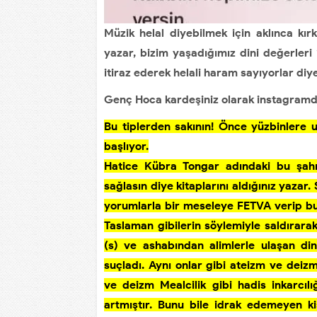
Müzik helal diyebilmek için aklınca k
yazar, bizim yaşadığımız dini değerleri
itiraz ederek helali haram sayıyorlar diye
Genç Hoca kardeşiniz olarak instagramda
Bu tiplerden sakının! Önce yüzbinlere ul
başlıyor.
Hatice Kübra Tongar adındaki bu şahıs
sağlasın diye kitaplarını aldığınız yazar
yorumlarla bir meseleye FETVA verip bu
Taslaman gibilerin söylemiyle saldırara
(s) ve ashabından alimlerle ulaşan di
suçladı. Aynı onlar gibi ateizm ve deiz
ve deizm Mealcilik gibi hadis inkarcılı
artmıştır. Bunu bile idrak edemeyen ki