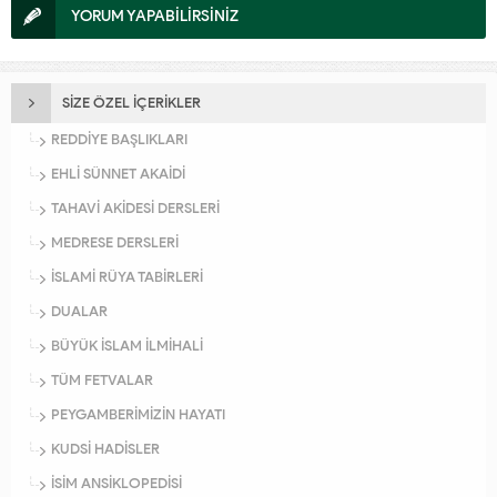
YORUM YAPABİLİRSİNİZ
SİZE ÖZEL İÇERİKLER
REDDİYE BAŞLIKLARI
EHLİ SÜNNET AKAİDİ
TAHAVİ AKİDESİ DERSLERİ
MEDRESE DERSLERİ
İSLAMİ RÜYA TABİRLERİ
DUALAR
BÜYÜK İSLAM İLMİHALİ
TÜM FETVALAR
PEYGAMBERİMİZİN HAYATI
KUDSİ HADİSLER
İSİM ANSİKLOPEDİSİ