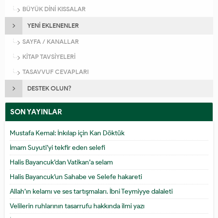
BÜYÜK DİNİ KISSALAR
YENİ EKLENENLER
SAYFA / KANALLAR
KİTAP TAVSİYELERİ
TASAVVUF CEVAPLARI
DESTEK OLUN?
SON YAYINLAR
Mustafa Kemal: İnkılap için Kan Döktük
İmam Suyuti’yi tekfir eden selefi
Halis Bayancuk’dan Vatikan’a selam
Halis Bayancuk’un Sahabe ve Selefe hakareti
Allah’ın kelamı ve ses tartışmaları. İbni Teymiyye dalaleti
Velilerin ruhlarının tasarrufu hakkında ilmi yazı