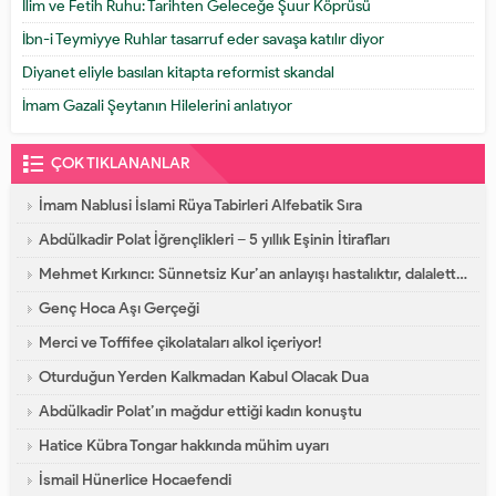
İlim ve Fetih Ruhu: Tarihten Geleceğe Şuur Köprüsü
İbn-i Teymiyye Ruhlar tasarruf eder savaşa katılır diyor
Diyanet eliyle basılan kitapta reformist skandal
İmam Gazali Şeytanın Hilelerini anlatıyor
ÇOK TIKLANANLAR
İmam Nablusi İslami Rüya Tabirleri Alfebatik Sıra
Abdülkadir Polat İğrençlikleri – 5 yıllık Eşinin İtirafları
Mehmet Kırkıncı: Sünnetsiz Kur’an anlayışı hastalıktır, dalalettir!
Genç Hoca Aşı Gerçeği
Merci ve Toffifee çikolataları alkol içeriyor!
Oturduğun Yerden Kalkmadan Kabul Olacak Dua
Abdülkadir Polat’ın mağdur ettiği kadın konuştu
Hatice Kübra Tongar hakkında mühim uyarı
İsmail Hünerlice Hocaefendi