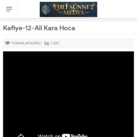
Kafiye-12-Ali Kara Hoca
KAFIYE-
YORUMLAR KAPALI
1.300
12-
ALI
KARA
HOCA
IÇIN