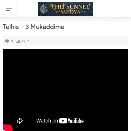
Telhıs – 3 Mukaddime
0
1.257