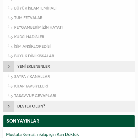
BÜYÜK İSLAM İLMİHALİ
TÜM FETVALAR
PEYGAMBERİMİZİN HAYATI
KUDSİ HADİSLER
İSİM ANSİKLOPEDİSİ
BÜYÜK DİNİ KISSALAR
YENİ EKLENENLER
SAYFA / KANALLAR
KİTAP TAVSİYELERİ
TASAVVUF CEVAPLARI
DESTEK OLUN?
SON YAYINLAR
Mustafa Kemal: İnkılap için Kan Döktük