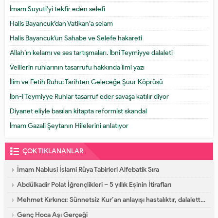
İmam Suyuti’yi tekfir eden selefi
Halis Bayancuk’dan Vatikan’a selam
Halis Bayancuk’un Sahabe ve Selefe hakareti
Allah’ın kelamı ve ses tartışmaları. İbni Teymiyye dalaleti
Velilerin ruhlarının tasarrufu hakkında ilmi yazı
İlim ve Fetih Ruhu: Tarihten Geleceğe Şuur Köprüsü
İbn-i Teymiyye Ruhlar tasarruf eder savaşa katılır diyor
Diyanet eliyle basılan kitapta reformist skandal
İmam Gazali Şeytanın Hilelerini anlatıyor
ÇOK TIKLANANLAR
İmam Nablusi İslami Rüya Tabirleri Alfebatik Sıra
Abdülkadir Polat İğrençlikleri – 5 yıllık Eşinin İtirafları
Mehmet Kırkıncı: Sünnetsiz Kur’an anlayışı hastalıktır, dalalettir!
Genç Hoca Aşı Gerçeği