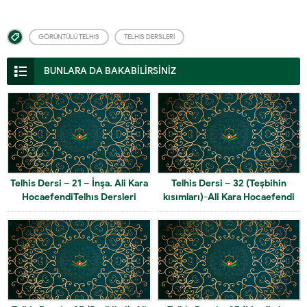
GÖRÜNTÜLÜ TELHIS
TELHIS DERSLERI
BUNLARA DA BAKABİLİRSİNİZ
Telhis Dersi – 21 – İnşa. Ali Kara
Telhis Dersi – 32 (Teşbihin
HocaefendiTelhıs Dersleri
kısımları)-Ali Kara Hocaefendi