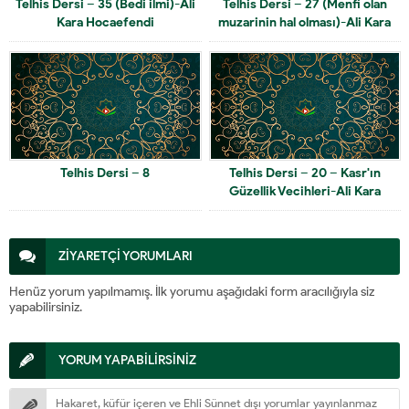
Telhis Dersi – 35 (Bedi ilmi)-Ali
Telhis Dersi – 27 (Menfi olan
Kara Hocaefendi
muzarinin hal olması)-Ali Kara
Hocaefendi
Telhis Dersi – 8
Telhis Dersi – 20 – Kasr'ın
Güzellik Vecihleri-Ali Kara
Hocaefendi
ZİYARETÇİ YORUMLARI
Henüz yorum yapılmamış. İlk yorumu aşağıdaki form aracılığıyla siz
yapabilirsiniz.
YORUM YAPABİLİRSİNİZ