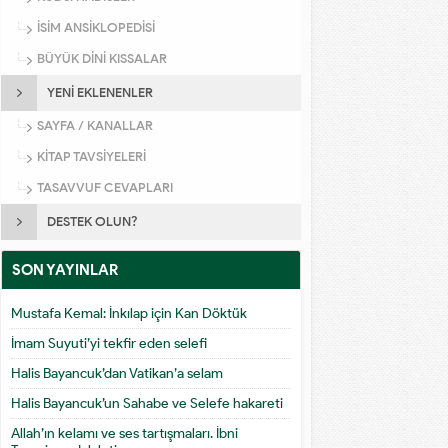
İSİM ANSİKLOPEDİSİ
BÜYÜK DİNİ KISSALAR
YENİ EKLENENLER
SAYFA / KANALLAR
KİTAP TAVSİYELERİ
TASAVVUF CEVAPLARI
DESTEK OLUN?
SON YAYINLAR
Mustafa Kemal: İnkılap için Kan Döktük
İmam Suyuti’yi tekfir eden selefi
Halis Bayancuk’dan Vatikan’a selam
Halis Bayancuk’un Sahabe ve Selefe hakareti
Allah’ın kelamı ve ses tartışmaları. İbni