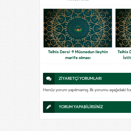
Telhis Dersi-9 Müsnedun ileyhin
Telhis 
marife olması
İsti
ZİYARETÇİ YORUMLARI
Henüz yorum yapılmamış. İlk yorumu aşağıdaki form a
YORUM YAPABİLİRSİNİZ