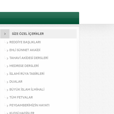
SİZE ÖZEL İÇERİKLER
REDDİYE BAŞLIKLARI
EHLİ SÜNNET AKAİDİ
TAHAVİ AKİDESİ DERSLERİ
MEDRESE DERSLERİ
İSLAMİ RÜYA TABİRLERİ
DUALAR
BÜYÜK İSLAM İLMİHALİ
TÜM FETVALAR
PEYGAMBERİMİZİN HAYATI
KUDSİ HADİSLER