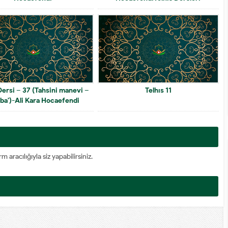
Dersi – 37 (Tahsini manevi –
Telhıs 11
tba')-Ali Kara Hocaefendi
racılığıyla siz yapabilirsiniz.