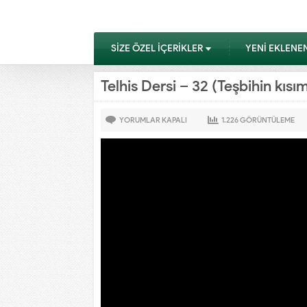
SİZE ÖZEL İÇERİKLER
YENİ EKLENE
Telhis Dersi – 32 (Teşbihin kıs
YORUMLAR KAPALI
1.226
GÖRÜNTÜLEME