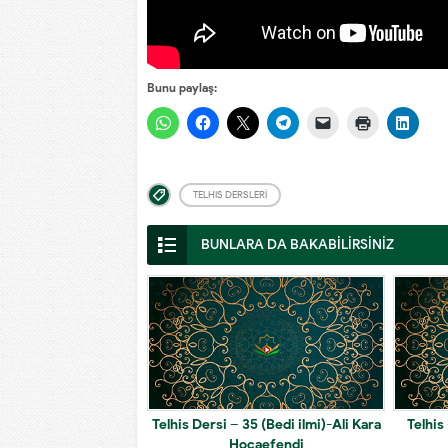
Bunu paylaş:
TELHIS DERSLERI
BUNLARA DA BAKABİLİRSİNİZ
Telhis Dersi – 35 (Bedi ilmi)-Ali Kara
Telhis 
Hocaefendi