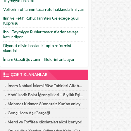
Teymiyye dalaleti
Velilerin ruhlarının tasarrufu hakkında ilmi yazı
İlim ve Fetih Ruhu: Tarihten Geleceğe Şuur
Köprüsü
İbn-i Teymiyye Ruhlar tasarruf eder savaşa
katılır diyor
Diyanet eliyle basılan kitapta reformist
skandal
İmam Gazali Şeytanın Hilelerini anlatıyor
ÇOK TIKLANANLAR
İmam Nablusi İslami Rüya Tabirleri Alfebatik Sıra
Abdülkadir Polat İğrençlikleri – 5 yıllık Eşinin İtirafları
Mehmet Kırkıncı: Sünnetsiz Kur’an anlayışı hastalıktır, dalalettir!
Genç Hoca Aşı Gerçeği
Merci ve Toffifee çikolataları alkol içeriyor!