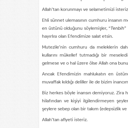
Allah’tan korunmayı ve selametimizi isteriz
Ehli sünnet ulemasının cumhuru insanın m
en üstünü olduğunu söylemişler, “
Tenbih
”
hayırlısı olan Efendimize salat etsin.
Mutezile’nin cumhuru da meleklerin daha
kullarını mükellef tutmadığı bir mesele
gelmese ve o hal üzere ölse Allah ona bun
Ancak Efendimizin mahlukatın en üstünü
muvaffak kıldığı deliller ile de bizim inancı
Biz herkes böyle inansın demiyoruz. Zira h
hilafından ve kişiyi ilgilendirmeyen şeyle
şeylere sebep olan bir takım (edepsizlik v
Allah’tan afiyeti isteriz.