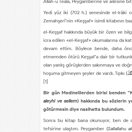
Allah-u Teâlâ, Peygamberine ve ailesine bi
Yedi yüz iki (702 h.) senesinde el-Irâk
Zemahşerî’nin «Keşşaf» isimli kitabının ba
el-Keşşaf hakkında büyük bir özen ve bi
icra edilen «el-Keşşaf» okumalarına da ka
devam ettim. Böylece bende, daha önce 
etmemden ötürü Keşşaf’a dair bir tutkun
olan yanlış görüşlerden sakınmaya ve doğr
hoşuma gitmeyen şeyler de vardı. Tıpkı (
ْكَ
[1]
Bir gün Medinelilerden birisi benden “
aleyhi ve sellem
) hakkında bu sözlerin ya
götürmesin diye nasihatta bulundum.
Sonra bu kitap bana okunuyor, ben de on
tefsirine ulaştım. Peygamber (
Sallallahu a