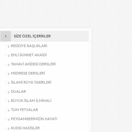
SİZE ÖZEL İÇERİKLER
REDDİYE BAŞLIKLARI
EHLİ SÜNNET AKAİDİ
TAHAVİ AKİDESİ DERSLERİ
MEDRESE DERSLERİ
İSLAMİ RÜYA TABİRLERİ
DUALAR
BÜYÜK İSLAM İLMİHALİ
TÜM FETVALAR
PEYGAMBERİMİZİN HAYATI
KUDSİ HADİSLER