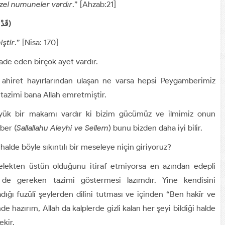
üzel numuneler vardır
.” [Ahzab:21]
قَدْ جَاءَكُمُ الرَّسُولُ بِالْحَقِّ مِنْ رَبِّكُمْ﴾ [النساء: 170])
iştir
.” [Nisa: 170]
ade eden birçok ayet vardır.
ahiret hayırlarından ulaşan ne varsa hepsi Peygamberimiz
 tazimi bana Allah emretmiştir.
üyük bir makamı vardır ki bizim gücümüz ve ilmimiz onun
ber (
Sallallahu Aleyhi ve Sellem
) bunu bizden daha iyi bilir.
halde böyle sıkıntılı bir meseleye niçin giriyoruz?
lekten üstün olduğunu itiraf etmiyorsa en azından edepli
 de gereken tazimi göstermesi lazımdır. Yine kendisini
ığı fuzûlî şeylerden dilini tutması ve içinden “Ben hakîr ve
e hazırım, Allah da kalplerde gizli kalan her şeyi bildiği halde
kir.