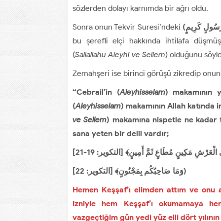
sözlerden dolayı karnımda bir ağrı oldu.
Sonra onun Tekvir Suresi’ndeki
bu şerefli elçi hakkında ihtilafa düşmü
(
Sallallahu Aleyhi ve Sellem
) olduğunu söyle
Zemahşeri ise birinci görüşü zikredip onunl
“Cebrail’in (
Aleyhisselam
) makamının y
(
Aleyhisselam
) makamının Allah katında i
ve Sellem
) makamına nispetle ne kadar 
sana yeten bir delil vardır;
وَمَا ‌صَاحِبُكُم بِمَجْنُونٍ﴾ [التكوير: 22])
Hemen Keşşaf’ı elimden attım ve onu a
izniyle hem Keşşaf’ı okumamaya h
vazgeçtiğim gün yedi yüz elli dört yılını