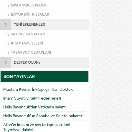
İSİM ANSİKLOPEDİSİ
BÜYÜK DİNİ KISSALAR
YENİ EKLENENLER
SAYFA / KANALLAR
KİTAP TAVSİYELERİ
TASAVVUF CEVAPLARI
DESTEK OLUN?
SON YAYINLAR
Mustafa Kemal: İnkılap için Kan Döktük
İmam Suyuti’yi tekfir eden selefi
Halis Bayancuk’dan Vatikan’a selam
Halis Bayancuk’un Sahabe ve Selefe hakareti
Allah’ın kelamı ve ses tartışmaları. İbni
Teymiyye dalaleti