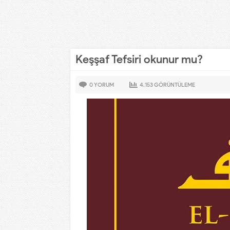
Keşşaf Tefsiri okunur mu?
0
YORUM
4.153
GÖRÜNTÜLEME