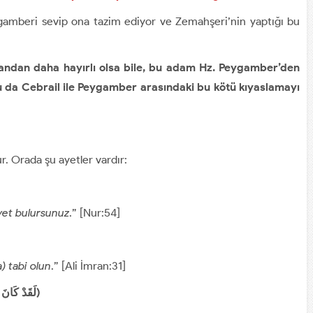
ygamberi sevip ona tazim ediyor ve Zemahşeri’nin yaptığı bu
nsandan daha hayırlı olsa bile, bu adam Hz. Peygamber’den
 da Cebrail ile Peygamber arasındaki bu kötü kıyaslamayı
r. Orada şu ayetler vardır:
yet bulursunuz
.” [Nur:54]
) tabi olun
.” [Ali İmran:31]
لَقَدْ كَانَ لَكُمْ فِي رَسُولِ اللَّهِ أُسْوَةٌ حَسَنَةٌ﴾ [الأحزاب: 21])