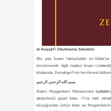
el-Keşşâf’ı Okutmama Sebebim
(Bu yazı İmam Takiyyüddin es-Sübki’ye 
tercümesidir. İlgili risaleyi İmam Celaled
kitabında, Zemahşerî’nin tercümesi bölümü
بسم الله الرحمن الرحيم
Bizleri Peygamberi Muhammed (
sallalla
akıbetimizi güzel kılan, O’na tabi olma
birçoğundan üstün kılan ve Peygamberini