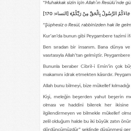
“
Muhakkak sizin için Allah’ın Resülü’nde g
“
Şüphesiz o Resül, rabbinizden hak ile gelm
Kur’an’da bunun gibi Peygambere tazimi if
Ben sıradan bir insanım. Bana dünya ve 
vasıtasıyla Allah’tan gelmiştir. Peygambere
Bununla beraber Cibril-i Emin’in çok b
makamını idrak etmekten kâsırdır. Peygam
Allah bunu bilmeyi, bize mükellef kılmadığı 
Kişi, meleğin beşerden yahut beşerin me
olması ve haddini bilerek her ikisine
ilgilendirmeyen ve bilmekle mükellef olmad
zelil olduğum halde bu iki büyük zatın önünd
dördüncümüzdür” şeklinde düşünmesi gere