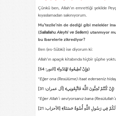
Çünkü ben, Allah’ın emrettiği şekilde Pe
kıyaslamadan sakınıyorum.
Mu’tezile’nin de dediği gibi melekler i
(
Sallallahu Aleyhi ve Sellem
) utanmıyor mu
bu ibarelerle zikrediyor?
Ben (es-Sübki) ise diyorum ki:
Allah’ın apaçık kitabında hiçbir şüphe yoktu
وَإِنْ تُطِيعُوهُ تَهْتَدُوا﴾ [النور: 54])
“
Eğer ona (Resülüme) itaat ederseniz hida
إِنْ كُنْتُمْ تُحِبُّونَ اللَّهَ فَاتَّبِعُونِي﴾ [آل عمران: 31])
“
Eğer Allah’ı seviyorsanız bana (Resülullah’a