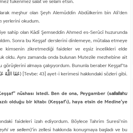
tmez tükenmez salat ve selâm etsin.
i olarak meşhur olan Şeyh Alemüddin Abdülkerim bin Ali’den
zı yerlerini okudum.
lgiye sahip olan Kâdî Şemseddin Ahmed es-Serûcî huzurunda
tıldım. Sonra bu Keşşaf derslerini dinlemeye, mütalaa etmeye
kimsenin zikretmediği faideler ve eşsiz incelikleri elde
luk oldu. Aynı zamanda onda bulunan Mutezile mezhebine ait
u görüşlerini almaya çalışıyordum. Bununla beraber Keşşaf’ta
عَفَا اللَّهُ عَن
) [Tevbe: 43] ayet-i kerimesi hakkındaki sözleri gibi.
Keşşaf” nüshası istedi. Ben de ona, Peygamber (s
allallahu
zılı olduğu bir kitabı (Keşşaf’ı), haya etsin de Medine’ye
daki faideleri izah ediyordum. Böylece Tahrim Suresi’nin
leyhi ve sellem
)’in zellesi hakkında konuşmaya başladı ve bu