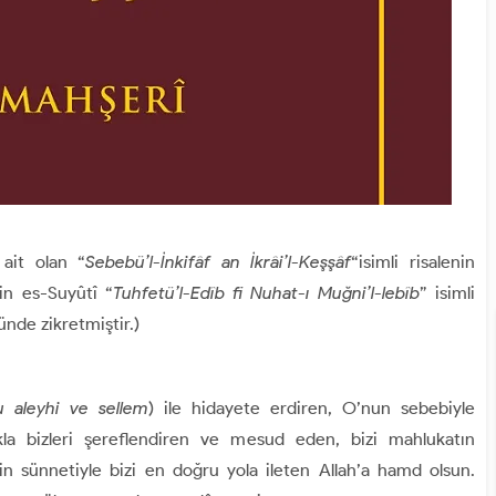
ait olan “
Sebebü’l-İnkifâf an İkrâi’l-Keşşâf
“isimli risalenin
din es-Suyûtî “
Tuhfetü’l-Edîb fi Nuhat-ı Muğni’l-lebîb
” isimli
nde zikretmiştir.)
hu aleyhi ve sellem
) ile hidayete erdiren, O’nun sebebiyle
kla bizleri şereflendiren ve mesud eden, bizi mahlukatın
n sünnetiyle bizi en doğru yola ileten Allah’a hamd olsun.