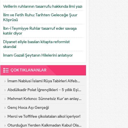
Velilerin ruhlarının tasarrufu hakkında ilmi yazı
İlim ve Fetih Ruhu: Tarihten Geleceğe Şuur
Köprüsü
İbn-i Teymiyye Ruhlar tasarruf eder savaşa
katılır diyor
Diyanet eliyle basılan kitapta reformist
skandal
İmam Gazali Şeytanın Hilelerini anlatıyor
ÇOK TIKLANANLAR
İmam Nablusi İslami Rüya Tabirleri Alfebatik Sıra
Abdülkadir Polat İğrençlikleri – 5 yıllık Eşinin İtirafları
Mehmet Kırkıncı: Sünnetsiz Kur’an anlayışı hastalıktır, dalalettir!
Genç Hoca Aşı Gerçeği
Merci ve Toffifee çikolataları alkol içeriyor!
Oturduğun Yerden Kalkmadan Kabul Olacak Dua