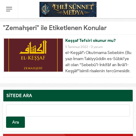
"Zemahşeri" ile Etiketlenen Konular
Keşşaf Tefsiri okunur mu?
5 Temmuz 2022 -
0 yorum
el-Keşşâf’ı Okutmama Sebebim (Bu
yazı İmam Takiyyüddin es-Sübki’ye
ait olan “Sebebü’l-İnkifâf an İkrâi’l-
Keşşâf“isimli risalenin tercümesidir.
İlgili risaleyi İmam Celaleddin es-
Suyûtî “Tuhfetü’l-Edîb fi Nuhat-ı
Muğni’l-lebîb” isimli kitabında,
Zemahşerî’nin tercümesi
SİTEDE ARA
bölümünde zikretmiştir.) بسم الله
الرحمن الرحيم Bizleri Peygamberi
Muhammed (sallallahu aleyhi ve
sellem) ile hidayete...