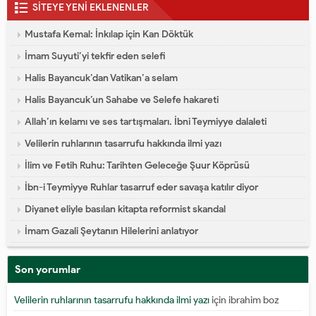
SİTEYE YENİ EKLENENLER
Mustafa Kemal: İnkılap için Kan Döktük
İmam Suyuti’yi tekfir eden selefi
Halis Bayancuk’dan Vatikan’a selam
Halis Bayancuk’un Sahabe ve Selefe hakareti
Allah’ın kelamı ve ses tartışmaları. İbni Teymiyye dalaleti
Velilerin ruhlarının tasarrufu hakkında ilmi yazı
İlim ve Fetih Ruhu: Tarihten Geleceğe Şuur Köprüsü
İbn-i Teymiyye Ruhlar tasarruf eder savaşa katılır diyor
Diyanet eliyle basılan kitapta reformist skandal
İmam Gazali Şeytanın Hilelerini anlatıyor
Son yorumlar
Velilerin ruhlarının tasarrufu hakkında ilmi yazı
için
ibrahim boz