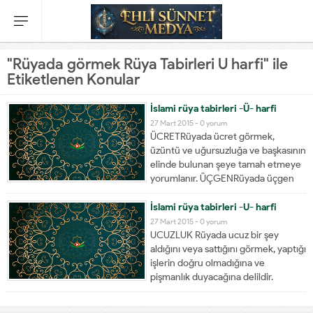
"Rüyada görmek Rüya Tabirleri U harfi" ile
Etiketlenen Konular
İslami rüya tabirleri -Ü- harfi
27 Mart 2015 -
0 yorum
ÜCRETRüyada ücret görmek,
üzüntü ve uğursuzluğa ve başkasının
elinde bulunan şeye tamah etmeye
yorumlanır. ÜÇGENRüyada üçgen
görmek, yeni bir mülk sahibi
olacağınıza, veya hükümet nezdinde
İslami rüya tabirleri -U- harfi
bulunan bir işinizin arzu ettiğiniz
27 Mart 2015 -
0 yorum
şekilde sonuçlanacağına delalet
UCUZLUK Rüyada ucuz bir şey
eder.İbni Sirin'e göre; üçgen
aldığını veya sattığını görmek, yaptığı
şeklinde bir şey görmek,...
işlerin doğru olmadığına ve
pişmanlık duyacağına delildir.
UÇAKBir uçak yaptığını veya satın
aldığını gören, işlerinde başarıyı