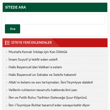
hazırlamış olur. Bir uçak sattığını
gören, bu başarıyı kaybeder. Bir uçak
SİTEDE ARA
yaptığını gören, kendi çalışması ve...
SİTEYE YENİ EKLENENLER
Mustafa Kemal: İnkılap için Kan Döktük
İmam Suyuti’yi tekfir eden selefi
Halis Bayancuk’dan Vatikan’a selam
Halis Bayancuk’un Sahabe ve Selefe hakareti
Allah’ın kelamı ve ses tartışmaları. İbni Teymiyye dalaleti
Velilerin ruhlarının tasarrufu hakkında ilmi yazı
İlim ve Fetih Ruhu: Tarihten Geleceğe Şuur Köprüsü
İbn-i Teymiyye Ruhlar tasarruf eder savaşa katılır diyor