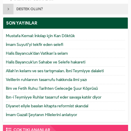
DESTEK OLUN?
SON YAYINLAR
Mustafa Kemal: İnkılap için Kan Döktük
İmam Suyuti’yi tekfir eden selefi
Halis Bayancuk’dan Vatikan’a selam
Halis Bayancuk’un Sahabe ve Selefe hakareti
Allah’ın kelamı ve ses tartışmaları. İbni Teymiyye dalaleti
Velilerin ruhlarının tasarrufu hakkında ilmi yazı
İlim ve Fetih Ruhu: Tarihten Geleceğe Şuur Köprüsü
İbn-i Teymiyye Ruhlar tasarruf eder savaşa katılır diyor
Diyanet eliyle basılan kitapta reformist skandal
İmam Gazali Şeytanın Hilelerini anlatıyor
ÇOK TIKLANANLAR