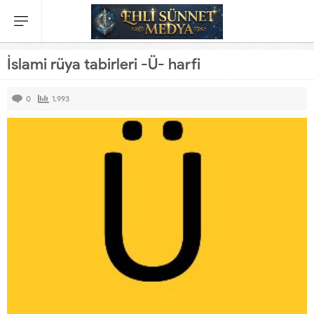
İslami rüya tabirleri -Ü- harfi
0
1.993