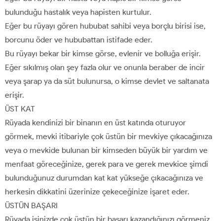
bulunduğu hastalık veya hapisten kurtulur.
Eğer bu rüyayı gören hububat sahibi veya borçlu birisi ise,
borcunu öder ve hububattan istifade eder.
Bu rüyayı bekar bir kimse görse, evlenir ve bolluğa erişir.
Eğer sıkılmış olan şey fazla olur ve onunla beraber de incir
veya şarap ya da süt bulunursa, o kimse devlet ve saltanata
erişir.
ÜST KAT
Rüyada kendinizi bir binanın en üst katında oturuyor
görmek, mevki itibariyle çok üstün bir mevkiye çıkacağınıza
veya o mevkide bulunan bir kimseden büyük bir yardım ve
menfaat göreceğinize, gerek para ve gerek mevkice şimdi
bulunduğunuz durumdan kat kat yükseğe çıkacağınıza ve
herkesin dikkatini üzerinize çekeceğinize işaret eder.
ÜSTÜN BAŞARI
Rüyada işinizde çok üstün bir başarı kazandığınızı görmeniz