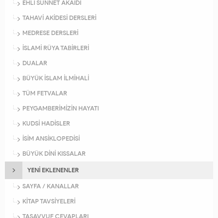
EHLİ SÜNNET AKAİDİ
TAHAVİ AKİDESİ DERSLERİ
MEDRESE DERSLERİ
İSLAMİ RÜYA TABİRLERİ
DUALAR
BÜYÜK İSLAM İLMİHALİ
TÜM FETVALAR
PEYGAMBERİMİZİN HAYATI
KUDSİ HADİSLER
İSİM ANSİKLOPEDİSİ
BÜYÜK DİNİ KISSALAR
YENİ EKLENENLER
SAYFA / KANALLAR
KİTAP TAVSİYELERİ
TASAVVUF CEVAPLARI