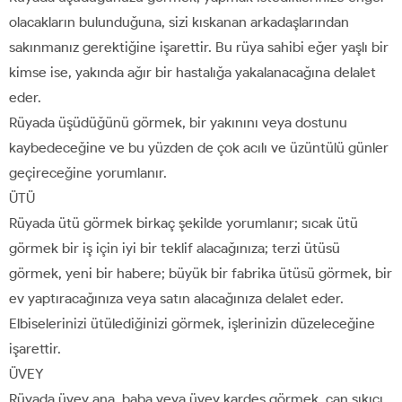
olacakların bulunduğuna, sizi kıskanan arkadaşlarından
sakınmanız gerektiğine işarettir. Bu rüya sahibi eğer yaşlı bir
kimse ise, yakında ağır bir hastalığa yakalanacağına delalet
eder.
Rüyada üşüdüğünü görmek, bir yakınını veya dostunu
kaybedeceğine ve bu yüzden de çok acılı ve üzüntülü günler
geçireceğine yorumlanır.
ÜTÜ
Rüyada ütü görmek birkaç şekilde yorumlanır; sıcak ütü
görmek bir iş için iyi bir teklif alacağınıza; terzi ütüsü
görmek, yeni bir habere; büyük bir fabrika ütüsü görmek, bir
ev yaptıracağınıza veya satın alacağınıza delalet eder.
Elbiselerinizi ütülediğinizi görmek, işlerinizin düzeleceğine
işarettir.
ÜVEY
Rüyada üvey ana, baba veya üvey kardeş görmek, can sıkıcı