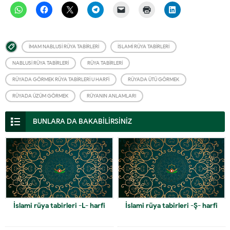
İMAM NABLUSI RÜYA TABIRLERI
İSLAMI RÜYA TABIRLERI
NABLUSI RÜYA TABIRLERI
RÜYA TABIRLERI
RÜYADA GÖRMEK RÜYA TABIRLERI U HARFI
RÜYADA ÜTÜ GÖRMEK
RÜYADA ÜZÜM GÖRMEK
RÜYANIN ANLAMLARI
BUNLARA DA BAKABİLİRSİNİZ
İslami rüya tabirleri -L- harfi
İslami rüya tabirleri -Ş- harfi