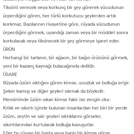
Tiksinti verecek veya korkunç bir şey görerek vücudunun
ürperdiğini gören, her türlü korkutucu şeylerden artık
korkmaz. Bazılarının rivayetine göre, rüyada vücudunun
ürperdiğini görmek, uyandığı zaman veya bir müddet sonra
korkulacak veya tiksinecek bir şey görmeye işaret eder.
ÜRÜN
Herhangi bir tarlanın, bir ağacın, bir bağın ürününü görmek,
yeni bir kazanç kaynağı bulacağınıda delildir.
ÜSARE
Rüyada üzüm sıktığını gören kimse, ucuzluk ve bolluğa erişir.
Şeker kamışı ve diğer şeyleri sıkmak da böyledir.
Mevsiminde üzüm sıkan kimse fakir ise zengin olur.
Kıtlık ve sıkıntı içinde bulunan insanlardan her biri bir yerde
üzüm, zeytin ve sair şeyleri sıktıklarını görseler,
sıkıntılarından kurtularak bolluğa kavuşurlar.
Eğer bu rüyayı bir hasta veya hapis bir kimse görse