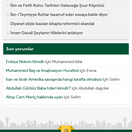
İlim ve Fetih Ruhu: Tarihten Geleceğe Şuur Köprüsü
İbn-i Teymiyye Ruhlar tasarruf eder savaşa katılır diyor
Diyanet eliyle basılan kitapta reformist skandal
İmam Gazali Şeytanın Hilelerini anlatıyor
Son yorumlar
Enbiya Yıldırım Kimdir
için
Muhammed bilal
Muhammed Baş ve İmajinasyon Hurafesi
için
Esma
İran ve İsrail-Amerika savaşında hangi tarafta olmalıyız
için
Selim
Abdullah Gürbüz Baba hzleri kimdir?
için
Abdullah daşcılar
Altay Cem Meriç hakkında uyarı
için
Selim