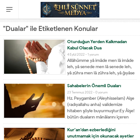
"Dualar" ile Etiketlenen Konular
Oturduğun Yerden Kalkmadan
Kabul Olacak Dua
4 Eylül 2022 -
1 yorum
Allâhümme yâ imâde men lâ imâde
leh, yâ senede men lâ senede leh,
yâ zühra men lâ zühra leh, yâ ğıyâse
men lâ ğıyâse leh, yâ kerîmel afvi
yâ hasenettecâvuzi yâ kâşifel belâi
Sahabelerin Önemli Duaları
yâ azîmerracâi yâ avnedduafâi yâ
23 Temmuz 2022 -
0 yorum
munqizel ğarqâ yâ münciyel helkâ yâ
Hz. Peygamber (Aleyhisselam) Aişe
muhsinu yâ mücmilu yâ mün'imu yâ
(radıyallahu anha) validemize
mufdıl....
hitaben şöyle buyurmuştur:Ey Âişe!
bütün duaların mânâlarını içeren
cümleler ile dua ederek şöyle de:Ey
Allahım! Ben senden hayrın
Kur’an’dan ezberlediğini
tamamını, hâzırını, geleceğini,
unutmamak için okunacak ayetler