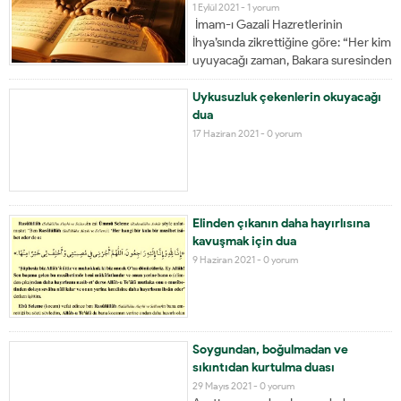
bildiğimi ve bilmediğimi talep
1 Eylül 2021 -
1 yorum
ederim. Şerrin bütününden,
İmam-ı Gazali Hazretlerinin
hâzırından ve geleceğinden,
İhya’sında zikrettiğine göre: “Her kim
bildiğimden...
uyuyacağı zaman, Bakara suresinden
163 ve 164. ayetleri okursa, Allah(u
Teala Hazretleri) o kişiye Kur’an’dan
Uykusuzluk çekenlerin okuyacağı
ezberlediklerini unutturmaz.” Ayet-i
dua
Kerimeler şunlar:
17 Haziran 2021 -
0 yorum
Elinden çıkanın daha hayırlısına
kavuşmak için dua
9 Haziran 2021 -
0 yorum
Soygundan, boğulmadan ve
sıkıntıdan kurtulma duası
29 Mayıs 2021 -
0 yorum