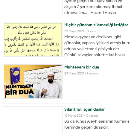
Ayette geçen bu duayı sabah ve
akşam 7 şer kere okumayı ihmal
etmeyelim… Hazreti Hasan
(Radıyallahu anh)’dan rivayet
edilmiştir: “Her kim sabahladığında
Hiçbir günahın silemediği istiğfar
‘Allah bana yeter, O’ndan başka
29 Mayıs 2021 -
0 yorum
hiçbir ilah yoktur, ancak O’na
Mesela gıybet ve dedikodu gibi
güvendim ve O, büyük arşın
günahlar, yapılan iyilikleri ateşin kuru
Rabbidir” derse (bu...
odunu yok etmesi gibi yok der.
Çünkü sevaplar ahirette kul hakkı
olarak ödenir. Ancak bu istiğfarın
sevabı asla yok olmaz.
Muhteşem bir dua
23 Mayıs 2021 -
1 yorum
Sıkıntıları açan dualar
16 Mayıs 2021 -
0 yorum
Bu da Yunus Aleyhisselamn Kur’an-ı
Kerimde geçen duasıdır.