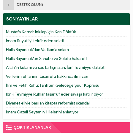
DESTEK OLUN?
SON YAYINLAR
Mustafa Kemal: İnkılap için Kan Döktük
İmam Suyuti’yi tekfir eden selefi
Halis Bayancuk’dan Vatikan’a selam
Halis Bayancuk’un Sahabe ve Selefe hakareti
Allah’ın kelamı ve ses tartışmaları. İbni Teymiyye dalaleti
Velilerin ruhlarının tasarrufu hakkında ilmi yazı
İlim ve Fetih Ruhu: Tarihten Geleceğe Şuur Köprüsü
İbn-i Teymiyye Ruhlar tasarruf eder savaşa katılır diyor
Diyanet eliyle basılan kitapta reformist skandal
İmam Gazali Şeytanın Hilelerini anlatıyor
ÇOK TIKLANANLAR