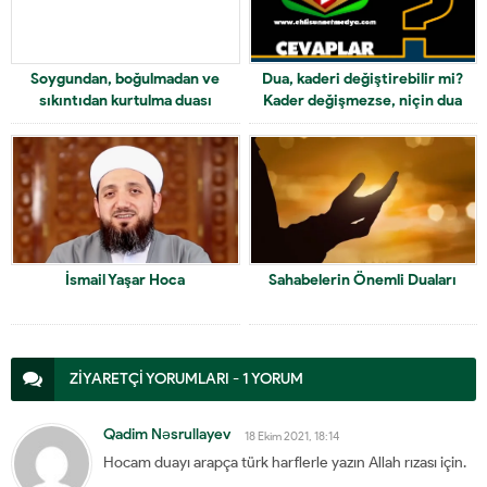
Soygundan, boğulmadan ve
Dua, kaderi değiştirebilir mi?
sıkıntıdan kurtulma duası
Kader değişmezse, niçin dua
ediyoruz?
İsmail Yaşar Hoca
Sahabelerin Önemli Duaları
ZİYARETÇİ YORUMLARI - 1 YORUM
Qadim Nəsrullayev
18 Ekim 2021, 18:14
Hocam duayı arapça türk harflerle yazın Allah rızası için.