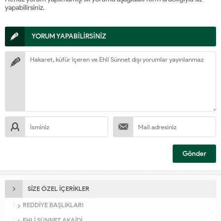
yapabilirsiniz.
YORUM YAPABİLİRSİNİZ
SİZE ÖZEL İÇERİKLER
REDDİYE BAŞLIKLARI
EHLİ SÜNNET AKAİDİ