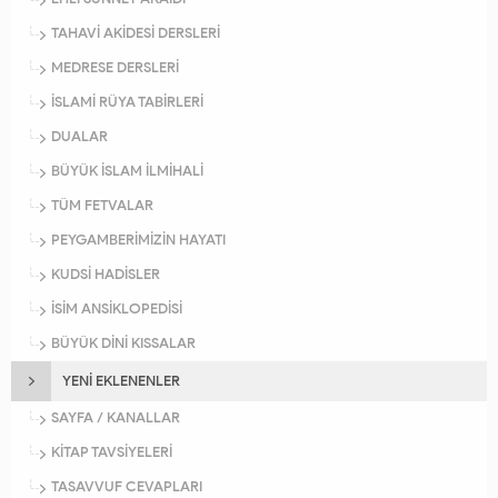
TAHAVİ AKİDESİ DERSLERİ
MEDRESE DERSLERİ
İSLAMİ RÜYA TABİRLERİ
DUALAR
BÜYÜK İSLAM İLMİHALİ
TÜM FETVALAR
PEYGAMBERİMİZİN HAYATI
KUDSİ HADİSLER
İSİM ANSİKLOPEDİSİ
BÜYÜK DİNİ KISSALAR
YENİ EKLENENLER
SAYFA / KANALLAR
KİTAP TAVSİYELERİ
TASAVVUF CEVAPLARI