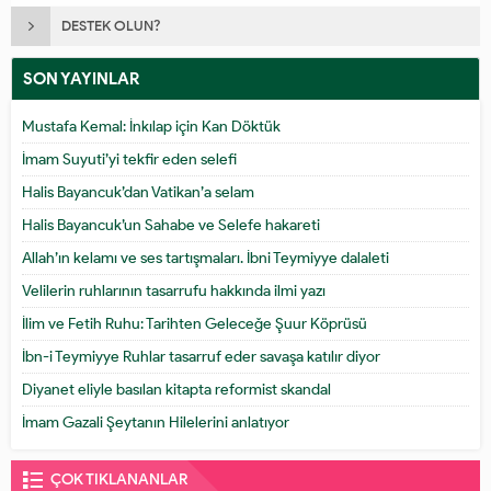
DESTEK OLUN?
SON YAYINLAR
Mustafa Kemal: İnkılap için Kan Döktük
İmam Suyuti’yi tekfir eden selefi
Halis Bayancuk’dan Vatikan’a selam
Halis Bayancuk’un Sahabe ve Selefe hakareti
Allah’ın kelamı ve ses tartışmaları. İbni Teymiyye dalaleti
Velilerin ruhlarının tasarrufu hakkında ilmi yazı
İlim ve Fetih Ruhu: Tarihten Geleceğe Şuur Köprüsü
İbn-i Teymiyye Ruhlar tasarruf eder savaşa katılır diyor
Diyanet eliyle basılan kitapta reformist skandal
İmam Gazali Şeytanın Hilelerini anlatıyor
ÇOK TIKLANANLAR