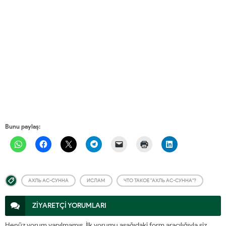
Bunu paylaş:
АХЛЬ АС-СУННА
ИСЛАМ
ЧТО ТАКОЕ "АХЛЬ АС-СУННА"?
ZİYARETÇİ YORUMLARI
Henüz yorum yapılmamış. İlk yorumu aşağıdaki form aracılığıyla siz