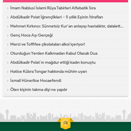
İmam Nablusi İslami Rüya Tabirleri Alfebatik Sıra
Abdülkadir Polat İğrençlikleri – 5 yıllık Eşinin İtirafları
Mehmet Kırkıncı: Sünnetsiz Kur’an anlayışı hastalıktır, dalalettir!
Genç Hoca Aşı Gerçeği
Merci ve Toffifee çikolataları alkol içeriyor!
Oturduğun Yerden Kalkmadan Kabul Olacak Dua
Abdülkadir Polat’ın mağdur ettiği kadın konuştu
Hatice Kübra Tongar hakkında mühim uyarı
İsmail Hünerlice Hocaefendi
Ölen kişinin takma dişi ne yapılır