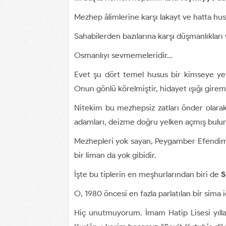
Mezhep âlimlerine karşı lakayt ve hatta hu
Sahabilerden bazılarına karşı düşmanlıkları 
Osmanlıyı sevmemeleridir…
Evet şu dört temel husus bir kimseye y
Onun gönlü körelmiştir, hidayet ışığı gire
Nitekim bu mezhepsiz zatları önder olara
adamları, deizme doğru yelken açmış bulun
Mezhepleri yok sayan, Peygamber Efendimiz
bir liman da yok gibidir.
İşte bu tiplerin en meşhurlarından biri de
S
O, 1980 öncesi en fazla parlatılan bir sima i
Hiç unutmuyorum. İmam Hatip Lisesi yıllar