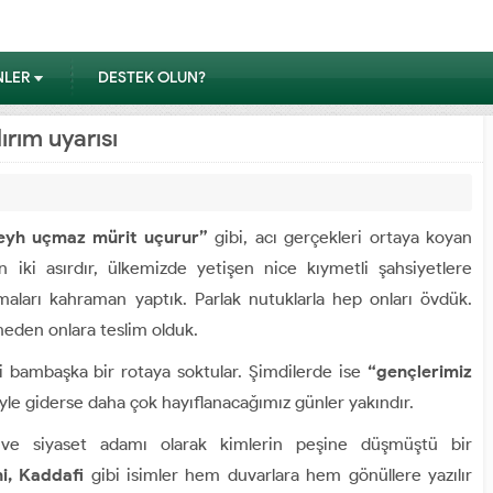
NLER
DESTEK OLUN?
ırım uyarısı
eyh uçmaz mürit uçurur”
gibi, acı gerçekleri ortaya koyan
 iki asırdır, ülkemizde yetişen nice kıymetli şahsiyetlere
aları kahraman yaptık. Parlak nutuklarla hep onları övdük.
rmeden onlara teslim olduk.
zi bambaşka bir rotaya soktular. Şimdilerde ise
“gençlerimiz
yle giderse daha çok hayıflanacağımız günler yakındır.
 ve siyaset adamı olarak kimlerin peşine düşmüştü bir
i, Kaddafi
gibi isimler hem duvarlara hem gönüllere yazılır