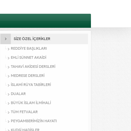
SİZE ÖZEL İÇERİKLER
REDDİYE BAŞLIKLARI
EHLİ SÜNNET AKAİDİ
TAHAVİ AKİDESİ DERSLERİ
MEDRESE DERSLERİ
İSLAMİ RÜYA TABİRLERİ
DUALAR
BÜYÜK İSLAM İLMİHALİ
TÜM FETVALAR
PEYGAMBERİMİZİN HAYATI
KUDSİ HADİSLER