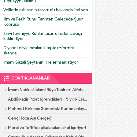
Teymiyye dalaleti
Velilerin ruhlarının tasarrufu hakkında ilmi yazı
İlim ve Fetih Ruhu: Tarihten Geleceğe Şuur
Köprüsü
İbn-i Teymiyye Ruhlar tasarruf eder savaşa
katılır diyor
Diyanet eliyle basılan kitapta reformist
skandal
İmam Gazali Şeytanın Hilelerini anlatıyor
ÇOK TIKLANANLAR
İmam Nablusi İslami Rüya Tabirleri Alfebatik Sıra
Abdülkadir Polat İğrençlikleri – 5 yıllık Eşinin İtirafları
Mehmet Kırkıncı: Sünnetsiz Kur’an anlayışı hastalıktır, dalalettir!
Genç Hoca Aşı Gerçeği
Merci ve Toffifee çikolataları alkol içeriyor!