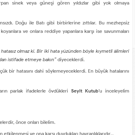
çarpan sinek veya güneşi gören yıldızlar gibi yok olmaya
sızdı. Doğu ile Batı gibi birbirlerine zıttılar. Bu mezhepsiz
 koyanlara ve onlara reddiye yapanlara karşı ise savunmaları
n hatasız olmaz ki. Bir iki hata yüzünden böyle kıymetli âlimleri
ndan istifade etmeye bakın”
diyeceklerdi.
ük bir hatasını dahi söylemeyeceklerdi. En büyük hatalarını
arın parlak ifadelerle övdükleri
Seyit Kutub
’u inceleyelim
erdir, önce onları bilelim.
n etkilenmesi ve ona karşı duydukları hayranlıklarıdır…