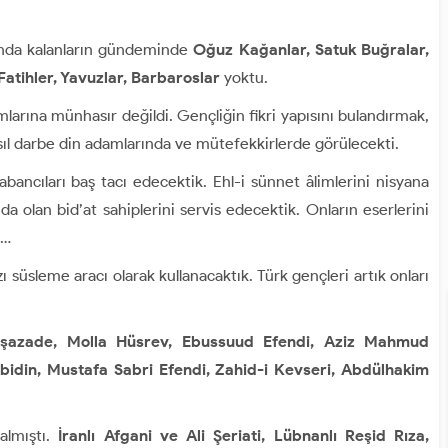
şında kalanların gündeminde
Oğuz Kağanlar, Satuk Buğralar,
Fatihler, Yavuzlar, Barbaroslar
yoktu.
larına münhasır değildi. Gençliğin fikri yapısını bulandırmak,
sıl darbe din adamlarında ve mütefekkirlerde görülecekti.
ancıları baş tacı edecektik. Ehl-i sünnet âlimlerini nisyana
a olan bid’at sahiplerini servis edecektik. Onların eserlerini
k…
 süsleme aracı olarak kullanacaktık. Türk gençleri artık onları
şazade, Molla Hüsrev, Ebussuud Efendi, Aziz Mahmud
bidin, Mustafa Sabri Efendi, Zahid-i Kevseri, Abdülhakim
 almıştı.
İranlı Afgani ve Ali Şeriati, Lübnanlı Reşid Rıza,