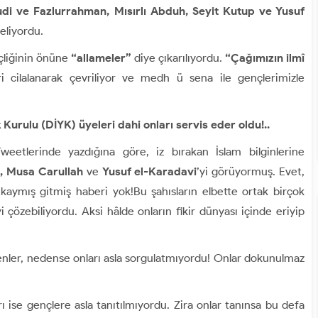
udi ve Fazlurrahman, Mısırlı Abduh, Seyit Kutup ve Yusuf
geliyordu.
çliğinin önüne
“allameler”
diye çıkarılıyordu.
“Çağımızın ilmî
ri cilalanarak çevriliyor ve medh ü sena ile gençlerimizle
 Kurulu (DİYK) üyeleri dahi onları servis eder oldu!..
 Tweetlerinde yazdığına göre, iz bırakan İslam bilginlerine
t, Musa Carullah
ve
Yusuf el-Karadavi
’yi görüyormuş. Evet,
 kaymış gitmiş haberi yok!Bu şahısların elbette ortak birçok
i çözebiliyordu. Aksi hâlde onların fikir dünyası içinde eriyip
nler, nedense onları asla sorgulatmıyordu! Onlar dokunulmaz
ise gençlere asla tanıtılmıyordu. Zira onlar tanınsa bu defa