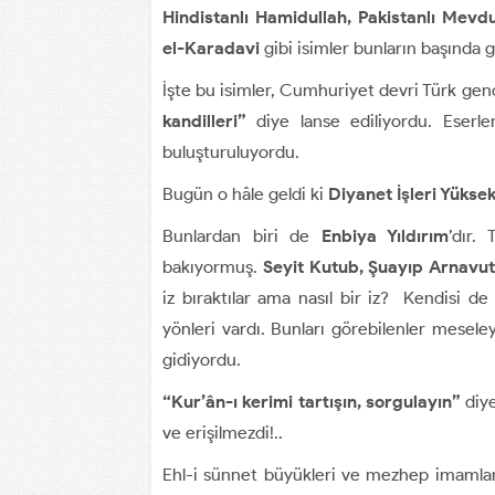
Hindistanlı Hamidullah, Pakistanlı Mevd
el-Karadavi
gibi isimler bunların başında 
İşte bu isimler, Cumhuriyet devri Türk gen
kandilleri”
diye lanse ediliyordu. Eserle
buluşturuluyordu.
Bugün o hâle geldi ki
Diyanet İşleri Yüksek
Bunlardan biri de
Enbiya Yıldırım
’dır.
bakıyormuş.
Seyit Kutub, Şuayıp Arnavu
iz bıraktılar ama nasıl bir iz? Kendisi de
yönleri vardı. Bunları görebilenler meseley
gidiyordu.
“Kur’ân-ı kerimi tartışın, sorgulayın”
diye
ve erişilmezdi!..
Ehl-i sünnet büyükleri ve mezhep imamları 