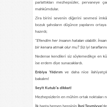
parlattıkları mezhepsizler, pervaneye 
mahkûmdular.
Zira birini sevenin diğerini sevmesi imkân
bozuk şahısların düşünce yapılarını ortaya
hazırdı;
“Efendim her insanın hataları olabilir. İnsa
bir kenara atmak olur mu? Siz iyi tarafları
Nedense kendileri siz söylemedikçe en küç
ise erdem diye sunacaklardı.
Enbiya Yıldırım
ve daha nice ilahiyatçıl
bakalım!
Seyit Kutub’a dikkat!
Mezhepsizlerin en mühim ortak noktaları nel
İlk başta hemen hepsinin
İbni Teymiyye
’de