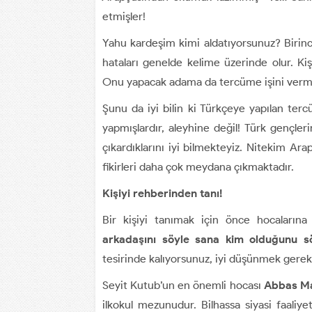
etmişler!
Yahu kardeşim kimi aldatıyorsunuz? Birinci 
hataları genelde kelime üzerinde olur. Kişi
Onu yapacak adama da tercüme işini verm
Şunu da iyi bilin ki Türkçeye yapılan ter
yapmışlardır, aleyhine değil! Türk gençleri
çıkardıklarını iyi bilmekteyiz. Nitekim A
fikirleri daha çok meydana çıkmaktadır.
Kişiyi rehberinden tanı!
Bir kişiyi tanımak için önce hocalarına
arkadaşını söyle sana kim olduğunu s
tesirinde kalıyorsunuz, iyi düşünmek gere
Seyit Kutub’un en önemli hocası
Abbas M
ilkokul mezunudur. Bilhassa siyasi faaliye