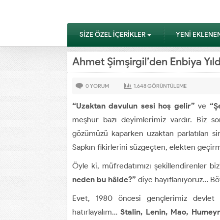
SİZE ÖZEL İÇERİKLER
YENİ EKLENE
Ahmet Şimşirgil’den Enbiya Yıld
0
YORUM
1.648
GÖRÜNTÜLEME
“Uzaktan davulun sesi hoş gelir”
ve
“Ş
meşhur bazı deyimlerimiz vardır. Biz son
gözümüzü kaparken uzaktan parlatılan sim
Sapkın fikirlerini süzgeçten, elekten geçi
Öyle ki, müfredatımızı şekillendirenler bi
neden bu hâlde?”
diye hayıflanıyoruz… Bö
Evet, 1980 öncesi gençlerimiz devlet
hatırlayalım…
Stalin, Lenin, Mao, Humeyn