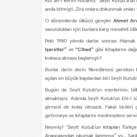
Kur’ân-ı kerim hocamız
“Seyit Kutub’a dil 
anda bitmişti. Zira onlara dokunmak onları
O dönemlerde ülkücü gençler
Ahmet Arv
savundukları için bunlara karşı mesafeli idil
Peki 1980 yılında darbe sonrası Mamak
işaretler”
ve
“Cihad”
gibi kitaplarını da
kıskaca almaya başlamıştı?
Bunlar derin derin fikredilmesi gereken h
açılan en büyük kapılardan biri Seyit Kutub
Bugün de Seyit Kutub’un eserlerinin; bi
almaktayız. Aslında Seyit Kutub’un Ehl-i sü
girmesi de kolay olmazdı. Fakat birileri ç
getirmeye ve kitaplarını medreselere servi
Neymiş?
“Seyit Kutub’un kitapları Türkçe
Arapçasından okumak lazımmış”
vs… Sank