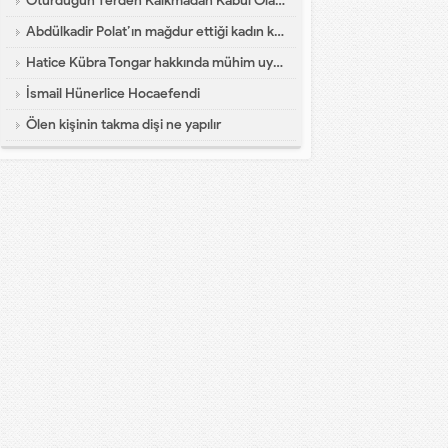
Oturduğun Yerden Kalkmadan Kabul Olacak Dua
Abdülkadir Polat’ın mağdur ettiği kadın konuştu
Hatice Kübra Tongar hakkında mühim uyarı
İsmail Hünerlice Hocaefendi
Ölen kişinin takma dişi ne yapılır