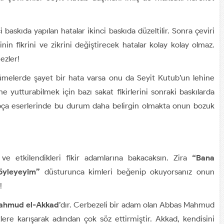
baskıda yapılan hatalar ikinci baskıda düzeltilir. Sonra çeviri
nin fikrini ve zikrini değiştirecek hatalar kolay kolay olmaz.
ezler!
cümelerde şayet bir hata varsa onu da Seyit Kutub’un lehine
ne yutturabilmek için bazı sakat fikirlerini sonraki baskılarda
rapça eserlerinde bu durum daha belirgin olmakta onun bozuk
 ve etkilendikleri fikir adamlarına bakacaksın. Zira
“Bana
öyleyeyim”
düsturunca kimleri beğenip okuyorsanız onun
k!
ahmud el-Akkad
’dır. Cerbezeli bir adam olan Abbas Mahmud
tlere karışarak adından çok söz ettirmiştir. Akkad, kendisini