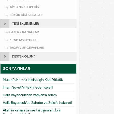
İSİM ANSİKLOPEDİSİ
BÜYÜK DİNİ KISSALAR
YENİ EKLENENLER
SAYFA / KANALLAR
KİTAP TAVSİYELERİ
TASAVVUF CEVAPLARI
DESTEK OLUN?
SON YAYINLAR
Mustafa Kemal: İnkılap için Kan Döktük
İmam Suyuti’yi tekfir eden selefi
Halis Bayancuk’dan Vatikan’a selam
Halis Bayancuk’un Sahabe ve Selefe hakareti
Allah’ın kelamı ve ses tartışmaları. İbni