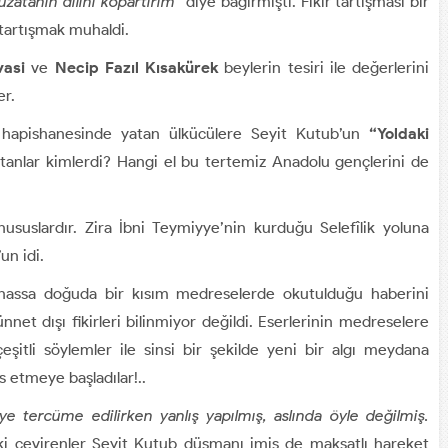
uzatanın dilini kopartırım”
diye bağırmıştı. Fikir tartışması bir
 tartışmak muhaldi.
asi
ve
Necip Fazıl Kısakürek
beylerin tesiri ile değerlerini
er.
 hapishanesinde yatan ülkücülere Seyit Kutub’un
“Yoldaki
ğıtanlar kimlerdi? Hangi el bu tertemiz Anadolu gençlerini de
ususlardır. Zira İbni Teymiyye’nin kurduğu Selefîlik yoluna
’un idi.
lhassa doğuda bir kısım medreselerde okutulduğu haberini
nnet dışı fikirleri bilinmiyor değildi. Eserlerinin medreselere
eşitli söylemler ile sinsi bir şekilde yeni bir algı meydana
s etmeye başladılar!..
ye tercüme edilirken yanlış yapılmış, aslında öyle değilmiş.
i çevirenler Seyit Kutub düşmanı imiş de maksatlı hareket