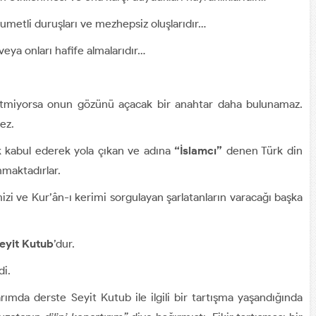
sumetli duruşları ve mezhepsiz oluşlarıdır…
veya onları hafife almalarıdır…
etmiyorsa onun gözünü açacak bir anahtar daha bulunamaz.
mez.
k kabul ederek yola çıkan ve adına
“İslamcı”
denen Türk din
maktadırlar.
i ve Kur’ân-ı kerimi sorgulayan şarlatanların varacağı başka
eyit Kutub
’dur.
di.
ımda derste Seyit Kutub ile ilgili bir tartışma yaşandığında