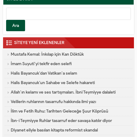
SİTEYE YENİ EKLENENLER
Mustafa Kemal: İnkılap için Kan Döktük
İmam Suyuti’yi tekfir eden selefi
Halis Bayancuk’dan Vatikan’a selam
Halis Bayancuk’un Sahabe ve Selefe hakareti
Allah’ın kelamı ve ses tartışmaları. İbni Teymiyye dalaleti
Velilerin ruhlarının tasarrufu hakkında ilmi yazı
İlim ve Fetih Ruhu: Tarihten Geleceğe Şuur Köprüsü
İbn-i Teymiyye Ruhlar tasarruf eder savaşa katılır diyor
Diyanet eliyle basılan kitapta reformist skandal