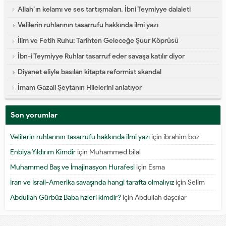
Allah’ın kelamı ve ses tartışmaları. İbni Teymiyye dalaleti
Velilerin ruhlarının tasarrufu hakkında ilmi yazı
İlim ve Fetih Ruhu: Tarihten Geleceğe Şuur Köprüsü
İbn-i Teymiyye Ruhlar tasarruf eder savaşa katılır diyor
Diyanet eliyle basılan kitapta reformist skandal
İmam Gazali Şeytanın Hilelerini anlatıyor
Son yorumlar
Velilerin ruhlarının tasarrufu hakkında ilmi yazı
için
ibrahim boz
Enbiya Yıldırım Kimdir
için
Muhammed bilal
Muhammed Baş ve İmajinasyon Hurafesi
için
Esma
İran ve İsrail-Amerika savaşında hangi tarafta olmalıyız
için
Selim
Abdullah Gürbüz Baba hzleri kimdir?
için
Abdullah daşcılar