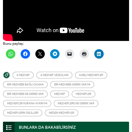
Bunu paylaş:
4 MEZHEP
4 MEZHEP VIDEOLARI
AMELI MEZHEPLER
BIR MEZHEBE BAĞLI OLMAK
BIR MEZHEBE GEREK VAR MI
BIR MEZHEBE NE GEREK VAR
MEZHEP
MEZHEPLER
MEZHEPLER KURANA AYKIRI MI
MEZHEPLERE NE GEREK VAR
MEZHEPLERIN DELILLERI
NEDEN MEZHEPLER
BUNLARA DA BAKABİLİRSİNİZ