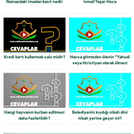
Namazdaki imadan kasıt nedir
İsmail Yaşar Hoca
Kredi kartı kullanmak caiz midir?
Hacca gitmeden ölenin “Yahudi
veya Hıristiyan olarak ölmesi
arasında fark yoktur.” hadisi ne
demek?
Hangi hayvanın kurban edilmesi
Belediyenin kıydığı nikah dini
daha faziletlidir?
nikah yerine geçer mi?