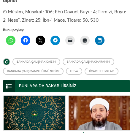
dipnot
(1) Müslim, Müsakat: 106; Ebû Davud, Buyu: 4; Tirmizî, Buyu:
2; Neseî, Zinet: 25; İbn-i Mace, Ticare: 58, 530
Bunu paylaş:
BANKADA ÇALIŞMAK CAIZ MI
BANKADA ÇALIŞMAK HARAM MI
BANKADA ÇALIŞMANIN HÜKMÜ NEDIR?
FETVA
TICARET FETVALARI
BUNLARA DA BAKABİLİRSİNİZ