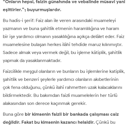
“Onların hepsi, faizin günahında ve vebalinde müsavi yani
eşittirler.”
buyurmuşlardır.
1
Bu hadis-i şerif: Faiz alan ile veren arasındaki muameleyi
yazmanın ve buna şahitlik etmenin haramlılığına ve haram
bir işe yardımcı olmanın yasaklılığına açıkça delâlet eder. Faiz
muamelesine bulaşan herkes ilâhî tehdide maruz kılınmıştır.
Sadece almak veya vermek değil, bu işleme kâtiplik, şahitlik
yapmak da yasaklanmaktadır.
Faizcilikle meşgul olanların ve bunların bu işlemlerine katiplik,
şahitlik ve benzeri şeylerle yardımcı olanların akıbetlerinin
çok fena olduğunu, çünkü ilahî rahmetten uzak kalacaklarını
bildirmektedir. Bu bakımdan faizli muamelelerin her türlü
alakasından son derece kaçınmak gerekir.
Buna göre
bir kimsenin faizli bir bankada çalışması caiz
değildir. Fakat bu kimsenin kazancı helaldir.
Çünkü bu