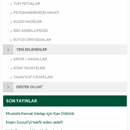
TÜM FETVALAR
PEYGAMBERİMİZİN HAYATI
KUDSİ HADİSLER
İSİM ANSİKLOPEDİSİ
BÜYÜK DİNİ KISSALAR
YENİ EKLENENLER
SAYFA / KANALLAR
KİTAP TAVSİYELERİ
TASAVVUF CEVAPLARI
DESTEK OLUN?
SON YAYINLAR
Mustafa Kemal: İnkılap için Kan Döktük
İmam Suyuti’yi tekfir eden selefi