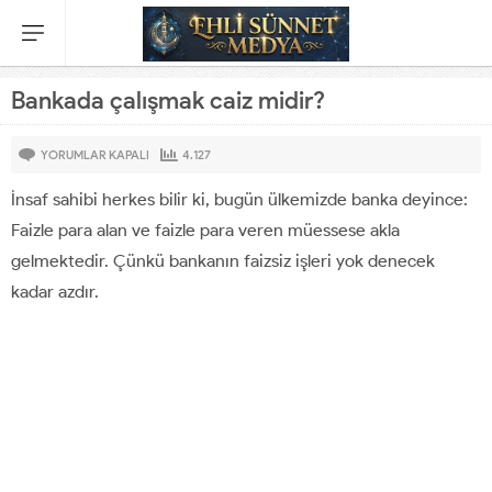
Bankada çalışmak caiz midir?
BANKADA
YORUMLAR KAPALI
4.127
ÇALIŞMAK
İnsaf sahibi herkes bilir ki, bugün ülkemizde banka deyince:
CAIZ
MIDIR?
Faizle para alan ve faizle para veren müessese akla
IÇIN
gelmektedir. Çünkü bankanın faizsiz işleri yok denecek
kadar azdır.