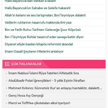
Halis Bayancuk’dan Vatikan’a selam
Halis Bayancuk’un Sahabe ve Selefe hakareti
Allah’ın kelamı ve ses tartışmaları. İbni Teymiyye dalaleti
Velilerin ruhlarının tasarrufu hakkında ilmi yazı
İlim ve Fetih Ruhu: Tarihten Geleceğe Şuur Köprüsü
İbn-i Teymiyye Ruhlar tasarruf eder savaşa katılır diyor
Diyanet eliyle basılan kitapta reformist skandal
İmam Gazali Şeytanın Hilelerini anlatıyor
ÇOK TIKLANANLAR
İmam Nablusi İslami Rüya Tabirleri Alfebatik Sıra
Abdülkadir Polat İğrençlikleri – 5 yıllık Eşinin İtirafları
Mehmet Kırkıncı: Sünnetsiz Kur’an anlayışı hastalıktır, dalalettir!
Genç Hoca Aşı Gerçeği
Merci ve Toffifee çikolataları alkol içeriyor!