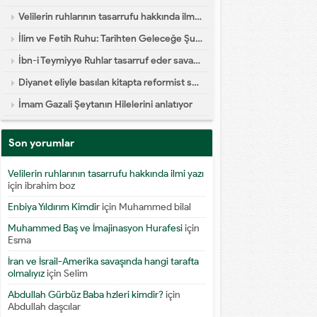
Velilerin ruhlarının tasarrufu hakkında ilmi yazı
İlim ve Fetih Ruhu: Tarihten Geleceğe Şuur Köprüsü
İbn-i Teymiyye Ruhlar tasarruf eder savaşa katılır diyor
Diyanet eliyle basılan kitapta reformist skandal
İmam Gazali Şeytanın Hilelerini anlatıyor
Son yorumlar
Velilerin ruhlarının tasarrufu hakkında ilmi yazı
için
ibrahim boz
Enbiya Yıldırım Kimdir
için
Muhammed bilal
Muhammed Baş ve İmajinasyon Hurafesi
için
Esma
İran ve İsrail-Amerika savaşında hangi tarafta
olmalıyız
için
Selim
Abdullah Gürbüz Baba hzleri kimdir?
için
Abdullah daşcılar