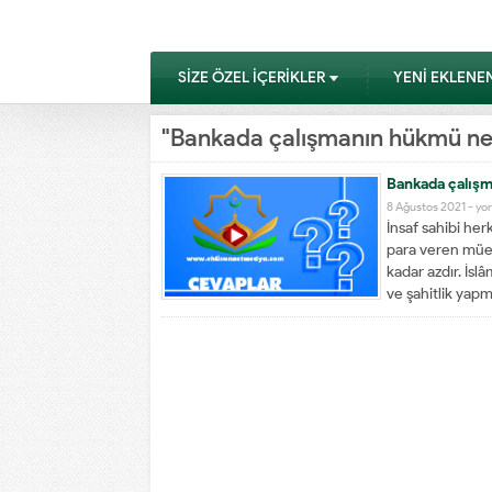
SİZE ÖZEL İÇERİKLER
YENİ EKLENE
"Bankada çalışmanın hükmü nedi
Bankada çalışm
Ba
8 Ağustos 2021 -
yor
İnsaf sahibi her
çal
para veren mües
cai
kadar azdır. İsl
mid
ve şahitlik yapm
için