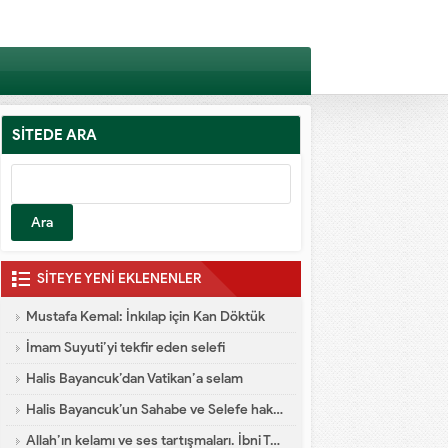
SİTEDE ARA
Arama:
SİTEYE YENİ EKLENENLER
Mustafa Kemal: İnkılap için Kan Döktük
İmam Suyuti’yi tekfir eden selefi
Halis Bayancuk’dan Vatikan’a selam
Halis Bayancuk’un Sahabe ve Selefe hakareti
Allah’ın kelamı ve ses tartışmaları. İbni Teymiyye dalaleti