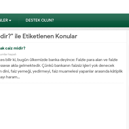
NLER
DESTEK OLUN?
r?" ile Etiketlenen Konular
ak caiz midir?
nkada
umlar kapalı
kes bilir ki, bugün ülkemizde banka deyince: Faizle para alan ve faizle
ışmak
sese akla gelmektedir. Çünkü bankanın faizsiz işleri yok denecek
z
âm dini, faiz yemeği, yedirmeyi, faiz muamelesi yapanlar arasında kâtiplik
ir?
ayı haram...