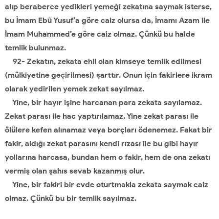
alıp beraberce yedikleri yemeği zekatına saymak isterse,
bu İmam Ebû Yusuf’a göre caiz olursa da, İmamı Azam ile
İmam Muhammed’e göre caiz olmaz. Çünkü bu halde
temlik bulunmaz.
92- Zekatın, zekata ehil olan kimseye temlik edilmesi
(mülkiyetine geçirilmesi) şarttır. Onun için fakirlere ikram
olarak yedirilen yemek zekat sayılmaz.
Yine, bir hayır işine harcanan para zekata sayılamaz.
Zekat parası ile hac yaptırılamaz. Yine zekat parası ile
ölülere kefen alınamaz veya borçları ödenemez. Fakat bir
fakir, aldığı zekat parasını kendi rızası ile bu gibi hayır
yollarına harcasa, bundan hem o fakir, hem de ona zekatı
vermiş olan şahıs sevab kazanmış olur.
Yine, bir fakiri bir evde oturtmakla zekata saymak caiz
olmaz. Çünkü bu bir temlik sayılmaz.