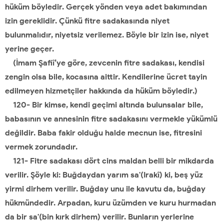
hüküm böyledir. Gerçek yönden veya adet bakımından
izin gereklidir. Çünkü fitre sadakasında niyet
bulunmalıdır, niyetsiz verilemez. Böyle bir izin ise, niyet
yerine geçer.
(İmam Şafiî’ye göre, zevcenin fitre sadakası, kendisi
zengin olsa bile, kocasına aittir. Kendilerine ücret tayin
edilmeyen hizmetçiler hakkında da hüküm böyledir.)
120- Bir kimse, kendi geçimi altında bulunsalar bile,
babasının ve annesinin fitre sadakasını vermekle yükümlü
değildir. Baba fakir olduğu halde mecnun ise, fitresini
vermek zorundadır.
121- Fitre sadakası dört cins maldan belli bir mikdarda
verilir. Şöyle ki: Buğdaydan yarım sa'(Irakî) ki, beş yüz
yirmi dirhem verilir. Buğday unu ile kavutu da, buğday
hükmündedir. Arpadan, kuru üzümden ve kuru hurmadan
da bir sa'(bin kırk dirhem) verilir. Bunların yerlerine