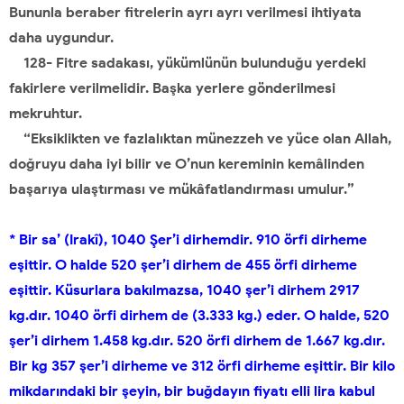
Bununla beraber fitrelerin ayrı ayrı verilmesi ihtiyata
daha uygundur.
128- Fitre sadakası, yükümlünün bulunduğu yerdeki
fakirlere verilmelidir. Başka yerlere gönderilmesi
mekruhtur.
“Eksiklikten ve fazlalıktan münezzeh ve yüce olan Allah,
doğruyu daha iyi bilir ve O’nun kereminin kemâlinden
başarıya ulaştırması ve mükâfatlandırması umulur.”
* Bir sa’ (Irakî), 1040 Şer’i dirhemdir. 910 örfi dirheme
eşittir. O halde 520 şer’i dirhem de 455 örfi dirheme
eşittir. Küsurlara bakılmazsa, 1040 şer’i dirhem 2917
kg.dır. 1040 örfi dirhem de (3.333 kg.) eder. O halde, 520
şer’i dirhem 1.458 kg.dır. 520 örfi dirhem de 1.667 kg.dır.
Bir kg 357 şer’i dirheme ve 312 örfi dirheme eşittir. Bir kilo
mikdarındaki bir şeyin, bir buğdayın fiyatı elli lira kabul