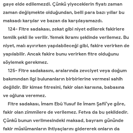
gaye elde edilemezdi. Çünkü yiyeceklerin fiyatı zaman
zaman değişmekte olduğundan, belli para bazı yıllar bu
maksadı karşılar ve bazan da karşılayamazdı.
124- Fitre sadakası, zekat gibi niyet edilerek fakirlere
temlik şekli ile verilir. Yemek ikramı şeklinde verilemez. Bu
niyet, malı ayırırken yapılabileceği gibi, fakire verirken de
yapılabilir. Ancak fakire bunu verirken fitre olduğunu
söylemek gerekmez.
125- Fitre sadakasını, aralarında zevciyet veya doğum
bakımından ilgi bulunanların birbirlerine vermesi sahih
değildir. Bir kimse fıtresini, fakir olan karısına, babasına
ve oğluna veremez.
Fitre sadakası, İmam Ebû Yusuf ile İmam Şafiî’ye göre,
fakir olan zîmmîlere de verilemez. Fetva da bu şekildedir.
Çünkü bunun verilmesindeki maksad, bayram gününde
fakir müslümanların ihtiyaçlarını gidererek onların da