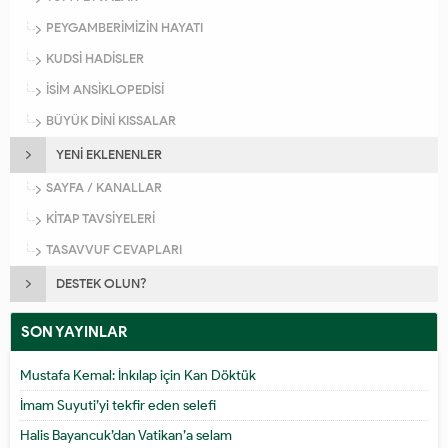
PEYGAMBERİMİZİN HAYATI
KUDSİ HADİSLER
İSİM ANSİKLOPEDİSİ
BÜYÜK DİNİ KISSALAR
YENİ EKLENENLER
SAYFA / KANALLAR
KİTAP TAVSİYELERİ
TASAVVUF CEVAPLARI
DESTEK OLUN?
SON YAYINLAR
Mustafa Kemal: İnkılap için Kan Döktük
İmam Suyuti’yi tekfir eden selefi
Halis Bayancuk’dan Vatikan’a selam