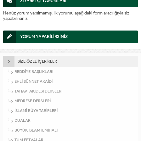
ZİYARETÇİ YORUMLARI
Henüz yorum yapılmamış. İlk yorumu aşağıdaki form aracılığıyla siz
yapabilirsiniz.
YORUM YAPABİLİRSİNİZ
SİZE ÖZEL İÇERİKLER
REDDİYE BAŞLIKLARI
EHLİ SÜNNET AKAİDİ
TAHAVİ AKİDESİ DERSLERİ
MEDRESE DERSLERİ
İSLAMİ RÜYA TABİRLERİ
DUALAR
BÜYÜK İSLAM İLMİHALİ
TÜM FETVALAR