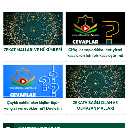
ZEKAT MALLARI VE HÜKÜMLERİ
Çiftçiler topladıkları her yirmi
kasa ürün için bir kasa öşür mü
verir?
Çaylık sahibi olan kişiler öşür
ZEKATA BAĞLI OLAN VE
vergisi verecekler mi? Devletin
OLMAYAN MALLARI
vergi adına kestiği vergiler öşür
vergisine sayılır mı?