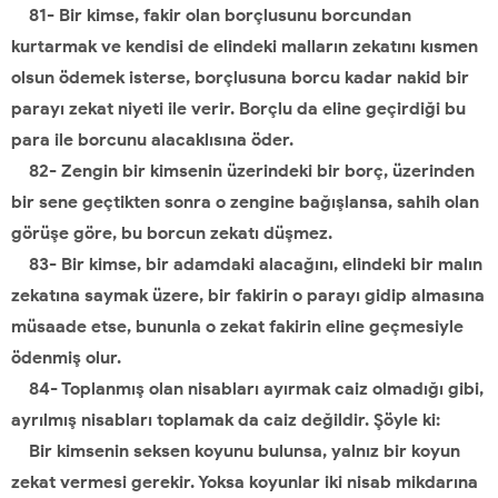
81- Bir kimse, fakir olan borçlusunu borcundan
kurtarmak ve kendisi de elindeki malların zekatını kısmen
olsun ödemek isterse, borçlusuna borcu kadar nakid bir
parayı zekat niyeti ile verir. Borçlu da eline geçirdiği bu
para ile borcunu alacaklısına öder.
82- Zengin bir kimsenin üzerindeki bir borç, üzerinden
bir sene geçtikten sonra o zengine bağışlansa, sahih olan
görüşe göre, bu borcun zekatı düşmez.
83- Bir kimse, bir adamdaki alacağını, elindeki bir malın
zekatına saymak üzere, bir fakirin o parayı gidip almasına
müsaade etse, bununla o zekat fakirin eline geçmesiyle
ödenmiş olur.
84- Toplanmış olan nisabları ayırmak caiz olmadığı gibi,
ayrılmış nisabları toplamak da caiz değildir. Şöyle ki:
Bir kimsenin seksen koyunu bulunsa, yalnız bir koyun
zekat vermesi gerekir. Yoksa koyunlar iki nisab mikdarına