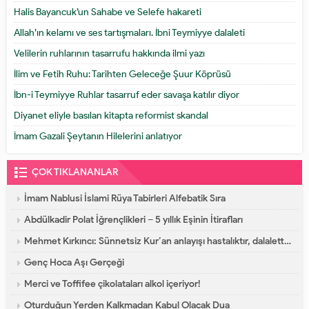
Halis Bayancuk’un Sahabe ve Selefe hakareti
Allah’ın kelamı ve ses tartışmaları. İbni Teymiyye dalaleti
Velilerin ruhlarının tasarrufu hakkında ilmi yazı
İlim ve Fetih Ruhu: Tarihten Geleceğe Şuur Köprüsü
İbn-i Teymiyye Ruhlar tasarruf eder savaşa katılır diyor
Diyanet eliyle basılan kitapta reformist skandal
İmam Gazali Şeytanın Hilelerini anlatıyor
ÇOK TIKLANANLAR
İmam Nablusi İslami Rüya Tabirleri Alfebatik Sıra
Abdülkadir Polat İğrençlikleri – 5 yıllık Eşinin İtirafları
Mehmet Kırkıncı: Sünnetsiz Kur’an anlayışı hastalıktır, dalalettir!
Genç Hoca Aşı Gerçeği
Merci ve Toffifee çikolataları alkol içeriyor!
Oturduğun Yerden Kalkmadan Kabul Olacak Dua