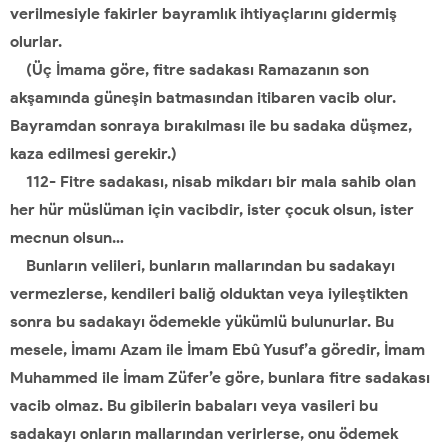
verilmesiyle fakirler bayramlık ihtiyaçlarını gidermiş
olurlar.
(Üç İmama göre, fitre sadakası Ramazanın son
akşamında güneşin batmasından itibaren vacib olur.
Bayramdan sonraya bırakılması ile bu sadaka düşmez,
kaza edilmesi gerekir.)
112- Fitre sadakası, nisab mikdarı bir mala sahib olan
her hür müslüman için vacibdir, ister çocuk olsun, ister
mecnun olsun…
Bunların velileri, bunların mallarından bu sadakayı
vermezlerse, kendileri baliğ olduktan veya iyileştikten
sonra bu sadakayı ödemekle yükümlü bulunurlar. Bu
mesele, İmamı Azam ile İmam Ebû Yusuf’a göredir, İmam
Muhammed ile İmam Züfer’e göre, bunlara fitre sadakası
vacib olmaz. Bu gibilerin babaları veya vasileri bu
sadakayı onların mallarından verirlerse, onu ödemek