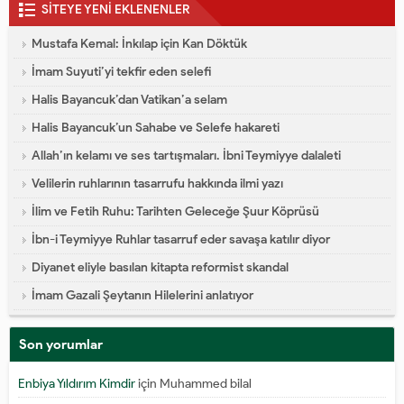
SİTEYE YENİ EKLENENLER
Mustafa Kemal: İnkılap için Kan Döktük
İmam Suyuti’yi tekfir eden selefi
Halis Bayancuk’dan Vatikan’a selam
Halis Bayancuk’un Sahabe ve Selefe hakareti
Allah’ın kelamı ve ses tartışmaları. İbni Teymiyye dalaleti
Velilerin ruhlarının tasarrufu hakkında ilmi yazı
İlim ve Fetih Ruhu: Tarihten Geleceğe Şuur Köprüsü
İbn-i Teymiyye Ruhlar tasarruf eder savaşa katılır diyor
Diyanet eliyle basılan kitapta reformist skandal
İmam Gazali Şeytanın Hilelerini anlatıyor
Son yorumlar
Enbiya Yıldırım Kimdir
için
Muhammed bilal