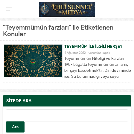
"Teyemmümün farzları" ile Etiketlenen
Konular
TEYEMMÜM İLE İLGİLİ HERŞEY
4 Ağustos 2012 -
yorumlar kapalı
Teyemmümün Niteliği ve Farzları
198- Lûgatta teyemmümün anlamı,
bir şeyi kasdetmek'tir. Din deyiminde
ise; Su bulunmadığı veya suyu
kullanmaya güç yetmediği zaman,
toprak cinsinden temiz bir şeyle
abdestsizliği gidermek için yapılan
bir işlemdir. Şöyle yapılır: Abdestsiz
SİTEDE ARA
olan yahut gusletmesi gereken...