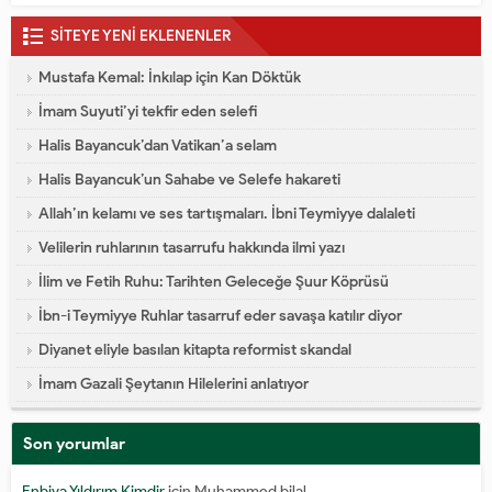
SİTEYE YENİ EKLENENLER
Mustafa Kemal: İnkılap için Kan Döktük
İmam Suyuti’yi tekfir eden selefi
Halis Bayancuk’dan Vatikan’a selam
Halis Bayancuk’un Sahabe ve Selefe hakareti
Allah’ın kelamı ve ses tartışmaları. İbni Teymiyye dalaleti
Velilerin ruhlarının tasarrufu hakkında ilmi yazı
İlim ve Fetih Ruhu: Tarihten Geleceğe Şuur Köprüsü
İbn-i Teymiyye Ruhlar tasarruf eder savaşa katılır diyor
Diyanet eliyle basılan kitapta reformist skandal
İmam Gazali Şeytanın Hilelerini anlatıyor
Son yorumlar
Enbiya Yıldırım Kimdir
için
Muhammed bilal