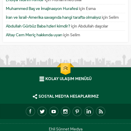
Muhammed Baş ve İmajinasyon Hurafesi
için
Esma
İran ve İsrail-Amerika savaşında hangi tarafta olmalıyız
için
Selim
Abdullah Gürbüz Baba hzleri kimdir?
için
Abdullah daşcılar
Altay Cem Meriç hakkında uyarı
için
Selim
KOLAY ULAŞIM MENÜSÜ
SOSYAL MEDYA HESAPLARIMIZ
Ehli Sünnet Medya