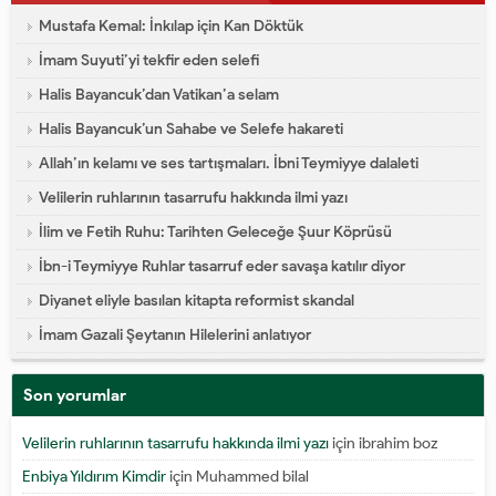
Mustafa Kemal: İnkılap için Kan Döktük
İmam Suyuti’yi tekfir eden selefi
Halis Bayancuk’dan Vatikan’a selam
Halis Bayancuk’un Sahabe ve Selefe hakareti
Allah’ın kelamı ve ses tartışmaları. İbni Teymiyye dalaleti
Velilerin ruhlarının tasarrufu hakkında ilmi yazı
İlim ve Fetih Ruhu: Tarihten Geleceğe Şuur Köprüsü
İbn-i Teymiyye Ruhlar tasarruf eder savaşa katılır diyor
Diyanet eliyle basılan kitapta reformist skandal
İmam Gazali Şeytanın Hilelerini anlatıyor
Son yorumlar
Velilerin ruhlarının tasarrufu hakkında ilmi yazı
için
ibrahim boz
Enbiya Yıldırım Kimdir
için
Muhammed bilal