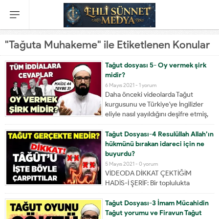
"Tağuta Muhakeme" ile Etiketlenen Konular
Tağut dosyası 5- Oy vermek şirk
midir?
6 Mayıs 2021 -
1 yorum
Daha önceki videolarda Tağut
kurgusunu ve Türkiye'ye İngilizler
eliyle nasıl yayıldığını deşifre etmiş,
Tağutun put, ibadet edilen şey, kahin
sihirbaz gibi manalarda kullanıldığını,
Tağut Dosyası-4 Resulüllah Allah’ın
bir istisna olarak Kab b. Eşref
hükmünü bırakan idareci için ne
hakkında da Tağut nitelemsi
buyurdu?
yapıldığını ayetleri vererek
5 Mayıs 2021 -
0 yorum
aktarmıştım. Bunun dışında Kur'an,...
VİDEODA DİKKAT ÇEKTİĞİM
HADİS-İ ŞERİF: Bir toplulukta
açıktan fuhuş işlenir hale geldiğinde,
onlar için taun (salgın hastalık) ve
Tağut Dosyası-3 İmam Mücahidin
daha öncekilerde görülmeyen
Tağut yorumu ve Firavun Tağut