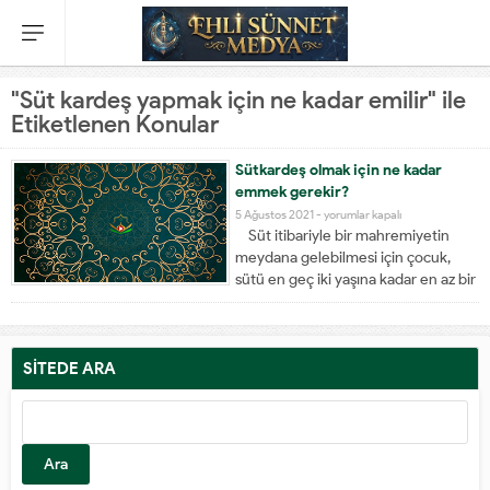
"Süt kardeş yapmak için ne kadar emilir" ile
Etiketlenen Konular
Sütkardeş olmak için ne kadar
emmek gerekir?
5 Ağustos 2021 -
yorumlar kapalı
Süt itibariyle bir mahremiyetin
meydana gelebilmesi için çocuk,
sütü en geç iki yaşına kadar en az bir
defa emmiş olması gerekir. Bu
emmekten kasıt, memenin ağza
verilmiş olması değildir. Süt,
mutlaka ağza gelmeli ve mideye
SİTEDE ARA
ulaşmış olmalıdır. Süt...