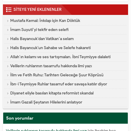
SİTEYE YENİ EKLENENLER
Mustafa Kemal: İnkılap için Kan Döktük
İmam Suyuti’yi tekfir eden selefi
Halis Bayancuk’dan Vatikan’a selam
Halis Bayancuk’un Sahabe ve Selefe hakareti
Allah’ın kelamı ve ses tartışmaları. İbni Teymiyye dalaleti
Velilerin ruhlarının tasarrufu hakkında ilmi yazı
İlim ve Fetih Ruhu: Tarihten Geleceğe Şuur Köprüsü
İbn-i Teymiyye Ruhlar tasarruf eder savaşa katılır diyor
Diyanet eliyle basılan kitapta reformist skandal
İmam Gazali Şeytanın Hilelerini anlatıyor
Son yorumlar
Velilerin ruhlarının tasarrufu hakkında ilmi yazı
için
ibrahim boz