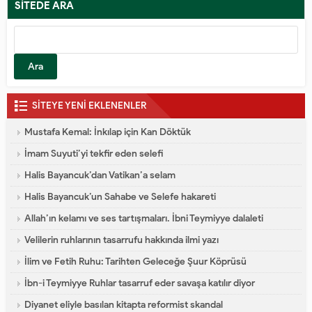
mevkilerde görev yapmış biri
SİTEDE ARA
olmakla beraber, büyük bir dâvâ
Arama:
adamıdır. Hoca Efendinin hayatı
boyunca yaptığı sohbetleri...
SİTEYE YENİ EKLENENLER
Mustafa Kemal: İnkılap için Kan Döktük
İmam Suyuti’yi tekfir eden selefi
Halis Bayancuk’dan Vatikan’a selam
Halis Bayancuk’un Sahabe ve Selefe hakareti
Allah’ın kelamı ve ses tartışmaları. İbni Teymiyye dalaleti
Velilerin ruhlarının tasarrufu hakkında ilmi yazı
İlim ve Fetih Ruhu: Tarihten Geleceğe Şuur Köprüsü
İbn-i Teymiyye Ruhlar tasarruf eder savaşa katılır diyor
Diyanet eliyle basılan kitapta reformist skandal