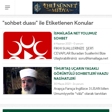
"sohbet duası" ile Etiketlenen Konular
İSMAİLAĞA NET YOLUMUZ
SOHBET
6 Haziran 2021 -
0 yorum
FIKHI SUALLERİNİZE ŞER'İ
CEVAPLAR Buradan Suallerini Bize
Ulaştırabilirsiniz soru@ismailaga.net
-0850 811 77 77 Evvelce
CEVAPLANMIŞ SUALLEREDE
TİMURTAŞ UÇARIN YASAKLI
burdan ULAŞABİLİRSİN :
GÖRÜNTÜLÜ SOHBETLERİ VAAZU
https://www.ismailaga.net
NASİHATLERİ
30 Mayıs 2021 -
2s yorum
Arapça Farsça İngilizce 3 LİSAN bilen
Umumiyyetle “vâiz” olarak tanıtılan
merhûm Timurtaş Uçar Hoca Efendi,
Diyanet İşleri Teşkilâtında 32 sene
vazife ifa etmiş olup mühim