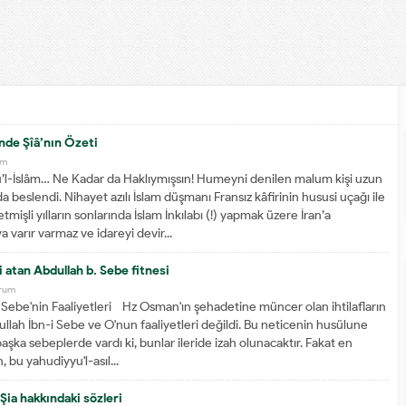
de Şîâ’nın Özeti
um
l-İslâm… Ne Kadar da Haklıymışsın! Humeyni denilen malum kişi uzun
a beslendi. Nihayet azılı İslam düşmanı Fransız kâfirinin hususi uçağı ile
tmişli yılların sonlarında İslam İnkılabı (!) yapmak üzere İran’a
a varır varmaz ve idareyi devir...
ni atan Abdullah b. Sebe fitnesi
orum
Sebe'nin Faaliyetleri Hz Osman'ın şehadetine müncer olan ihtilafların
llah İbn-i Sebe ve O'nun faaliyetleri değildi. Bu neticenin husülune
aşka sebeplerde vardı ki, bunlar ileride izah olunacaktır. Fakat en
 bu yahudiyyu'l-asıl...
Şia hakkındaki sözleri