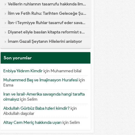
Velilerin ruhlarının tasarrufu hakkında ilmi yazı
İlim ve Fetih Ruhu: Tarihten Geleceğe Şuur Köprüsü
İbn-i Teymiyye Ruhlar tasarruf eder savaşa katılır diyor
Diyanet eliyle basılan kitapta reformist skandal
İmam Gazali Şeytanın Hilelerini anlatıyor
Son yorumlar
Enbiya Yıldırım Kimdir
için
Muhammed bilal
Muhammed Baş ve İmajinasyon Hurafesi
için
Esma
İran ve İsrail-Amerika savaşında hangi tarafta
olmalıyız
için
Selim
Abdullah Gürbüz Baba hzleri kimdir?
için
Abdullah daşcılar
Altay Cem Meriç hakkında uyarı
için
Selim