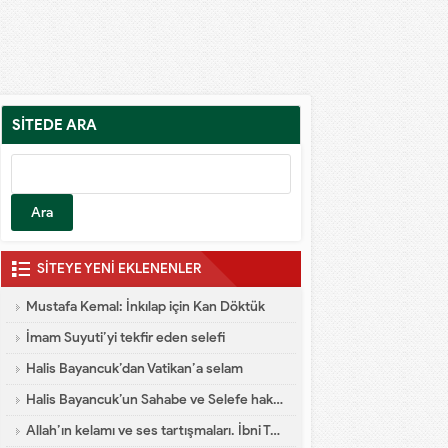
SİTEDE ARA
SİTEYE YENİ EKLENENLER
Mustafa Kemal: İnkılap için Kan Döktük
İmam Suyuti’yi tekfir eden selefi
Halis Bayancuk’dan Vatikan’a selam
Halis Bayancuk’un Sahabe ve Selefe hakareti
Allah’ın kelamı ve ses tartışmaları. İbni Teymiyye dalaleti