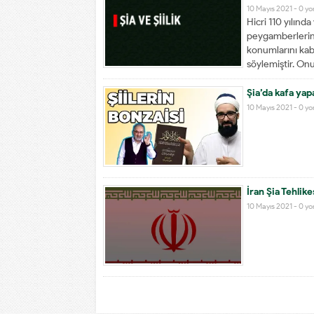
10 Mayıs 2021 -
0 y
Hicri 110 yılında
peygamberlerini
konumlarını kab
söylemiştir. Onu
hayırlı insanları 
Şia’da kafa yap
10 Mayıs 2021 -
0 y
İran Şia Tehlike
10 Mayıs 2021 -
0 y