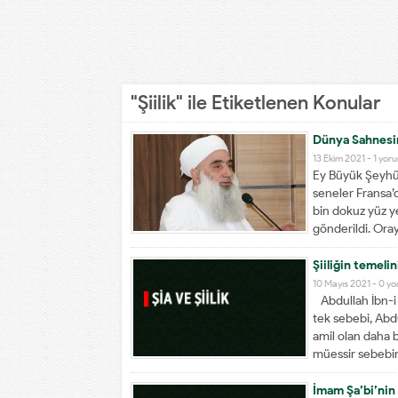
"Şiilik" ile Etiketlenen Konular
Dünya Sahnesin
13 Ekim 2021 -
1 yor
Ey Büyük Şeyhü’
seneler Fransa’d
bin dokuz yüz ye
gönderildi. Oray
Şiiliğin temeli
10 Mayıs 2021 -
0 y
Abdullah İbn-i 
tek sebebi, Abdu
amil olan daha b
müessir sebebin,
İmam Şa’bi’nin 