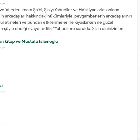
orum
 vefat eden İmam Şaʹbi, Şiaʹyı Yahudiler ve Hıristiyanlarla; onların,
n arkadaşları hakkındaki hükümleriyle, peygamberlerin arkadaşlarının
ul etmeleri ve bundan etkilenmeleri ile kıyaslarken ne güzel
n şöyle dediği rivayet edilir: ʺYahudilere soruldu: Sizin dininizin en
kimler?...
an kitap ve Mustafa İslamoğlu
orum
si
orum