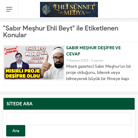
"Sabır Meşhur Ehli Beyt" ile Etiketlenen
Konular
SABIR MEŞHUR DEŞİFRE VE
CEVAP
7 Haziran 2023 -
0 yorum
Mısırlı gazeteci Sabır Meşhur'un bir
proje olduğunu, bilerek veya
bilmeyerek büyük bir fitneye kapı
araladığını bu videoda gözler önüne
seriyorum. Ehli Beyt, Sahabeler ve
Mehdi konusunda da cevap
vermeye çalıştım.
SİTEDE ARA