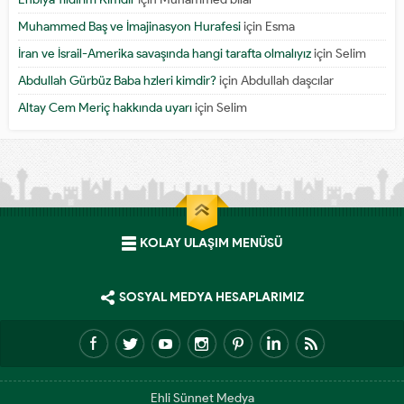
Muhammed Baş ve İmajinasyon Hurafesi
için
Esma
İran ve İsrail-Amerika savaşında hangi tarafta olmalıyız
için
Selim
Abdullah Gürbüz Baba hzleri kimdir?
için
Abdullah daşcılar
Altay Cem Meriç hakkında uyarı
için
Selim
KOLAY ULAŞIM MENÜSÜ
SOSYAL MEDYA HESAPLARIMIZ
Ehli Sünnet Medya