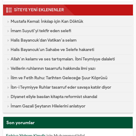
SİTEYE YENİ EKLENENLER
Mustafa Kemal: İnkılap için Kan Döktük
İmam Suyuti’yi tekfir eden selefi
Halis Bayancuk’dan Vatikan’a selam
Halis Bayancuk’un Sahabe ve Selefe hakareti
Allah’ın kelamı ve ses tartışmaları. İbni Teymiyye dalaleti
Velilerin ruhlarının tasarrufu hakkında ilmi yazı
İlim ve Fetih Ruhu: Tarihten Geleceğe Şuur Köprüsü
İbn-i Teymiyye Ruhlar tasarruf eder savaşa katılır diyor
Diyanet eliyle basılan kitapta reformist skandal
İmam Gazali Şeytanın Hilelerini anlatıyor
Son yorumlar
Enbiya Yıldırım Kimdir
için
Muhammed bilal