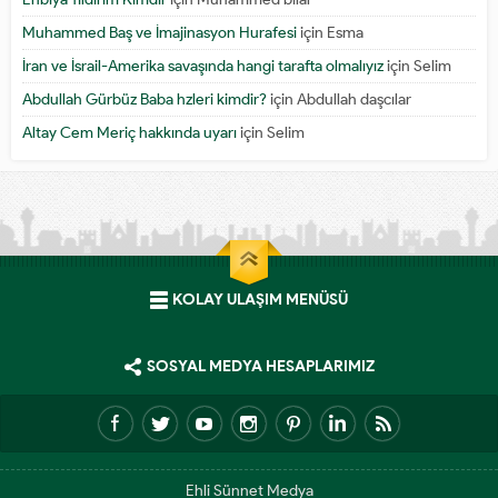
Muhammed Baş ve İmajinasyon Hurafesi
için
Esma
İran ve İsrail-Amerika savaşında hangi tarafta olmalıyız
için
Selim
Abdullah Gürbüz Baba hzleri kimdir?
için
Abdullah daşcılar
Altay Cem Meriç hakkında uyarı
için
Selim
KOLAY ULAŞIM MENÜSÜ
SOSYAL MEDYA HESAPLARIMIZ
Ehli Sünnet Medya