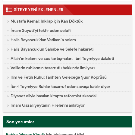
SİTEYE YENİ EKLENENLER
Mustafa Kemal: İnkılap için Kan Döktük
İmam Suyuti’yi tekfir eden selefi
Halis Bayancuk’dan Vatikan’a selam
Halis Bayancuk’un Sahabe ve Selefe hakareti
Allah’ın kelamı ve ses tartışmaları. İbni Teymiyye dalaleti
Velilerin ruhlarının tasarrufu hakkında ilmi yazı
İlim ve Fetih Ruhu: Tarihten Geleceğe Şuur Köprüsü
İbn-i Teymiyye Ruhlar tasarruf eder savaşa katılır diyor
Diyanet eliyle basılan kitapta reformist skandal
İmam Gazali Şeytanın Hilelerini anlatıyor
Son yorumlar
Enbiya Yıldırım Kimdir
için
Muhammed bilal