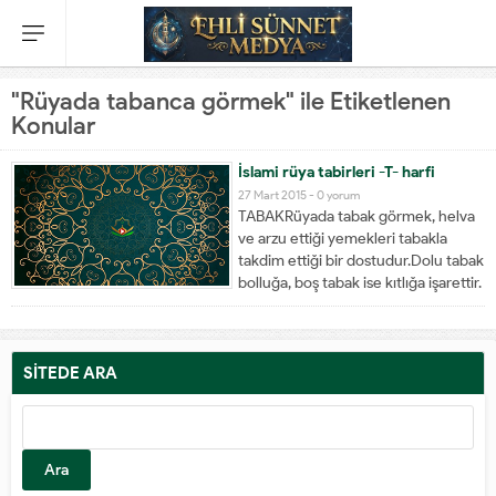
"Rüyada tabanca görmek" ile Etiketlenen
Konular
İslami rüya tabirleri -T- harfi
27 Mart 2015 -
0 yorum
TABAKRüyada tabak görmek, helva
ve arzu ettiği yemekleri tabakla
takdim ettiği bir dostudur.Dolu tabak
bolluğa, boş tabak ise kıtlığa işarettir.
Rüyada tabak kırmak sevinçli bir
haber almaya yorulur.
TABAKARüyada tabaka görmek,
katılacağınız bir toplulukta sizi
SİTEDE ARA
ilgilendiren bir takım olayların
meydana geleceğini...