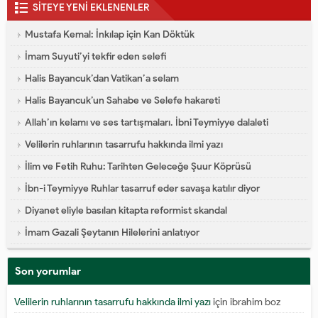
SİTEYE YENİ EKLENENLER
Mustafa Kemal: İnkılap için Kan Döktük
İmam Suyuti’yi tekfir eden selefi
Halis Bayancuk’dan Vatikan’a selam
Halis Bayancuk’un Sahabe ve Selefe hakareti
Allah’ın kelamı ve ses tartışmaları. İbni Teymiyye dalaleti
Velilerin ruhlarının tasarrufu hakkında ilmi yazı
İlim ve Fetih Ruhu: Tarihten Geleceğe Şuur Köprüsü
İbn-i Teymiyye Ruhlar tasarruf eder savaşa katılır diyor
Diyanet eliyle basılan kitapta reformist skandal
İmam Gazali Şeytanın Hilelerini anlatıyor
Son yorumlar
Velilerin ruhlarının tasarrufu hakkında ilmi yazı
için
ibrahim boz