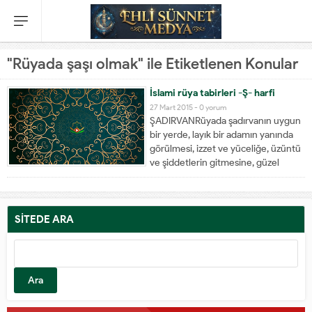
"Rüyada şaşı olmak" ile Etiketlenen Konular
İslami rüya tabirleri -Ş- harfi
27 Mart 2015 -
0 yorum
ŞADIRVANRüyada şadırvanın uygun
bir yerde, layık bir adamın yanında
görülmesi, izzet ve yüceliğe, üzüntü
ve şiddetlerin gitmesine, güzel
haberler işitmeye yahut tatlı
nağmeler dinlemeye
yorumlanır.Sirin'e göre; rüyada
şadırvan görmek, din ile yorumlanır.
SİTEDE ARA
Güzel ve mükemmel bir şadırvan
gören fakat kime...