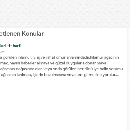
ketlenen Konular
leri -I- harfi
rum
örülen ıhlamur, iyi iş ve rahat ömür anlamındadır.Ihlamur ağacının
mak, hayırlı haberler almaya ve güzel duygularla donanmaya
ur ağacının doğasında olan veya onda görülen her türlü iye halin yorumu
 ağacının kırılması, işlerin bozulmasına veya ters gitmesine yorulur....