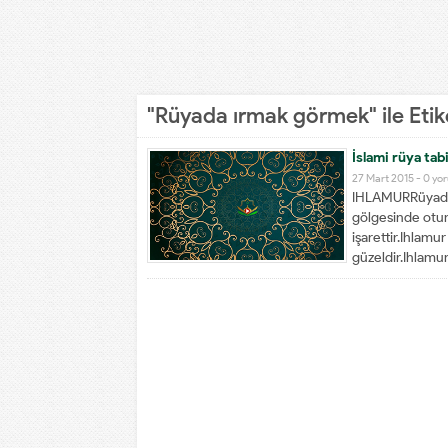
"Rüyada ırmak görmek" ile Eti
İslami rüya tabi
27 Mart 2015 -
0 yo
IHLAMURRüyada g
gölgesinde otur
işarettir.Ihlam
güzeldir.Ihlamur