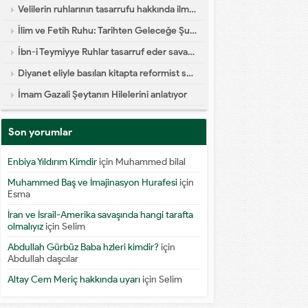
Velilerin ruhlarının tasarrufu hakkında ilmi yazı
İlim ve Fetih Ruhu: Tarihten Geleceğe Şuur Köprüsü
İbn-i Teymiyye Ruhlar tasarruf eder savaşa katılır diyor
Diyanet eliyle basılan kitapta reformist skandal
İmam Gazali Şeytanın Hilelerini anlatıyor
Son yorumlar
Enbiya Yıldırım Kimdir
için
Muhammed bilal
Muhammed Baş ve İmajinasyon Hurafesi
için
Esma
İran ve İsrail-Amerika savaşında hangi tarafta
olmalıyız
için
Selim
Abdullah Gürbüz Baba hzleri kimdir?
için
Abdullah daşcılar
Altay Cem Meriç hakkında uyarı
için
Selim