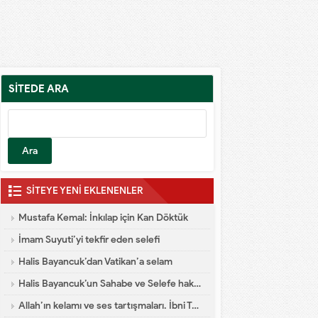
SİTEDE ARA
SİTEYE YENİ EKLENENLER
Mustafa Kemal: İnkılap için Kan Döktük
İmam Suyuti’yi tekfir eden selefi
Halis Bayancuk’dan Vatikan’a selam
Halis Bayancuk’un Sahabe ve Selefe hakareti
Allah’ın kelamı ve ses tartışmaları. İbni Teymiyye dalaleti