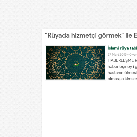
"Rüyada hizmetçi görmek" ile E
İslami rüya tabi
27 Mart 2015 -
0 yo
HABERLEŞME Rüy 
haberleşmey i gö
hastanın ölmesi
olması, o kimse