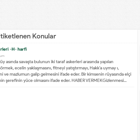
tiketlenen Konular
rleri -H- harfi
rum
asında savaşta bulunun iki taraf askerleri arasında yapılan
rmek, ecelin yaklaşmasını, fitneyi yatıştırmayı, Hakk'a uymay ı,
ni ve mazlumun galip gelmesini ifade eder. Bir kimsenin rüyasında elçi
nin şerefinin yüce olmasını ifade eder. HABER VERMEKGizlenmesi...