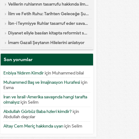
Velilerin ruhlarının tasarrufu hakkında ilmi yazı
İlim ve Fetih Ruhu: Tarihten Geleceğe Şuur Köprüsü
İbn-i Teymiyye Ruhlar tasarruf eder savaşa katılır diyor
Diyanet eliyle basılan kitapta reformist skandal
İmam Gazali Şeytanın Hilelerini anlatıyor
Son yorumlar
Enbiya Yıldırım Kimdir
için
Muhammed bilal
Muhammed Baş ve İmajinasyon Hurafesi
için
Esma
İran ve İsrail-Amerika savaşında hangi tarafta
olmalıyız
için
Selim
Abdullah Gürbüz Baba hzleri kimdir?
için
Abdullah daşcılar
Altay Cem Meriç hakkında uyarı
için
Selim