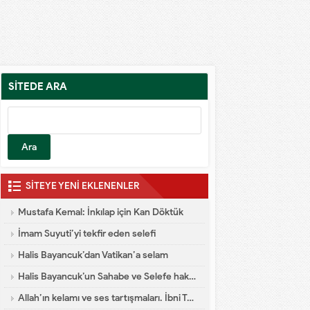
SİTEDE ARA
SİTEYE YENİ EKLENENLER
Mustafa Kemal: İnkılap için Kan Döktük
İmam Suyuti’yi tekfir eden selefi
Halis Bayancuk’dan Vatikan’a selam
Halis Bayancuk’un Sahabe ve Selefe hakareti
Allah’ın kelamı ve ses tartışmaları. İbni Teymiyye dalaleti