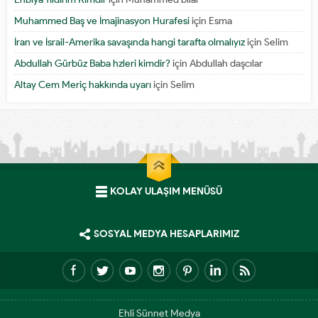
Muhammed Baş ve İmajinasyon Hurafesi
için
Esma
İran ve İsrail-Amerika savaşında hangi tarafta olmalıyız
için
Selim
Abdullah Gürbüz Baba hzleri kimdir?
için
Abdullah daşcılar
Altay Cem Meriç hakkında uyarı
için
Selim
KOLAY ULAŞIM MENÜSÜ
SOSYAL MEDYA HESAPLARIMIZ
Ehli Sünnet Medya