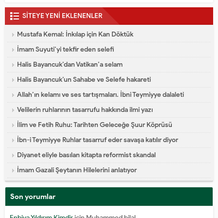
SİTEYE YENİ EKLENENLER
Mustafa Kemal: İnkılap için Kan Döktük
İmam Suyuti’yi tekfir eden selefi
Halis Bayancuk’dan Vatikan’a selam
Halis Bayancuk’un Sahabe ve Selefe hakareti
Allah’ın kelamı ve ses tartışmaları. İbni Teymiyye dalaleti
Velilerin ruhlarının tasarrufu hakkında ilmi yazı
İlim ve Fetih Ruhu: Tarihten Geleceğe Şuur Köprüsü
İbn-i Teymiyye Ruhlar tasarruf eder savaşa katılır diyor
Diyanet eliyle basılan kitapta reformist skandal
İmam Gazali Şeytanın Hilelerini anlatıyor
Son yorumlar
Enbiya Yıldırım Kimdir
için
Muhammed bilal