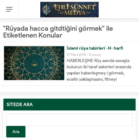
"Rüyada hacca gitdtiğini görmek" ile
Etiketlenen Konular
İslami rüya tabirleri -H- harfi
27 Mart 2015 -
0 yorum
HABERLEŞME Rüy asında savaşta
bulunun iki taraf askerleri arasında
yapılan haberleşmey i görmek,
ecelin yaklaşmasını, fitneyi
yatıştırmayı, Hakk'a uymay ı,
hastanın ölmesini ve mazlumun galip
gelmesini ifade eder. Bir kimsenin
rüyasında elçi olması, o kimsenin
SİTEDE ARA
şerefinin yüce olmasını ifade eder.
HABER VERMEKGizlenmesi...