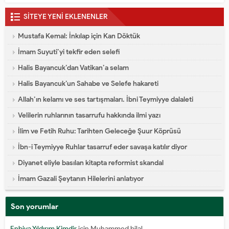
SİTEYE YENİ EKLENENLER
Mustafa Kemal: İnkılap için Kan Döktük
İmam Suyuti’yi tekfir eden selefi
Halis Bayancuk’dan Vatikan’a selam
Halis Bayancuk’un Sahabe ve Selefe hakareti
Allah’ın kelamı ve ses tartışmaları. İbni Teymiyye dalaleti
Velilerin ruhlarının tasarrufu hakkında ilmi yazı
İlim ve Fetih Ruhu: Tarihten Geleceğe Şuur Köprüsü
İbn-i Teymiyye Ruhlar tasarruf eder savaşa katılır diyor
Diyanet eliyle basılan kitapta reformist skandal
İmam Gazali Şeytanın Hilelerini anlatıyor
Son yorumlar
Enbiya Yıldırım Kimdir
için
Muhammed bilal