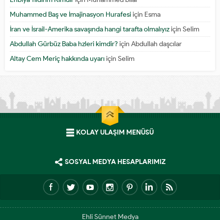
Muhammed Baş ve İmajinasyon Hurafesi
için
Esma
İran ve İsrail-Amerika savaşında hangi tarafta olmalıyız
için
Selim
Abdullah Gürbüz Baba hzleri kimdir?
için
Abdullah daşcılar
Altay Cem Meriç hakkında uyarı
için
Selim
KOLAY ULAŞIM MENÜSÜ
SOSYAL MEDYA HESAPLARIMIZ
Ehli Sünnet Medya