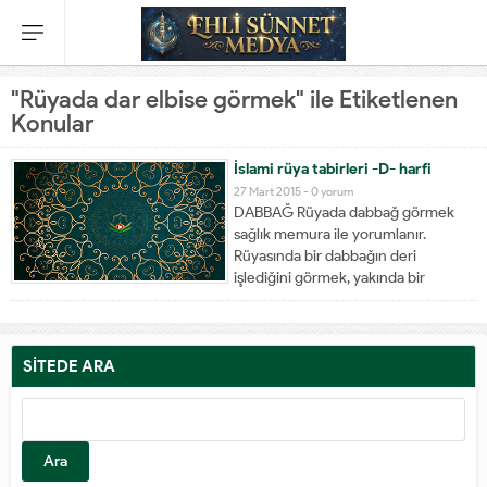
"Rüyada dar elbise görmek" ile Etiketlenen
Konular
İslami rüya tabirleri -D- harfi
27 Mart 2015 -
0 yorum
DABBAĞ Rüyada dabbağ görmek
sağlık memura ile yorumlanır.
Rüyasında bir dabbağın deri
işlediğini görmek, yakında bir
ameliyat geçireceğine veya bir
akrabasının ameliyat olacağına
delalet eder. Kendisini bir deri
fabrikasında görmek, bir hastasını
SİTEDE ARA
ziyaret edeceğine; dabbağla
konuştuğunu görmek evine bir
hastası için...