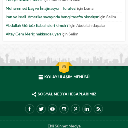
Muhammed Baş ve İmajinasyon Hurafesi
için
Esma
İran ve İsrail-Amerika savaşında hangi tarafta olmalıyız
için
Selim
Abdullah Gürbüz Baba hzleri kimdir?
için
Abdullah daşcılar
Altay Cem Meriç hakkında uyarı
için
Selim
KOLAY ULAŞIM MENÜSÜ
SOSYAL MEDYA HESAPLARIMIZ
Ehli Sünnet Medya