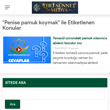
"Penise pamuk koymak" ile Etiketlenen
Konular
Tenasül uzvundaki pamuk ıslanınca
abdest bozulur mu
7 Eylül 2022 -
0 yorum
Erkekler tenasül uzvuna pamuk yada
peçete koyduğu zaman bu
tamamen ıslanmadıysa abdest
bozulmuş olur mu. Tamamen
ıslanmış olunca çıkartmadan yeni
abdest alsak abdestli sayılır mıyız
CEVAP: Pamuk uzuv içinde kaldığı
SİTEDE ARA
zaman ıslansa da abdst bozulmaz.
Zaten pamuğun amacı budur. İdrarın
dışarı...