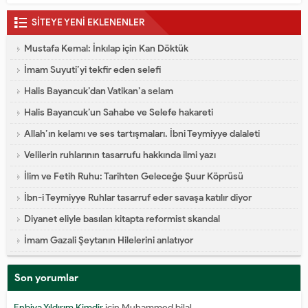
SİTEYE YENİ EKLENENLER
Mustafa Kemal: İnkılap için Kan Döktük
İmam Suyuti’yi tekfir eden selefi
Halis Bayancuk’dan Vatikan’a selam
Halis Bayancuk’un Sahabe ve Selefe hakareti
Allah’ın kelamı ve ses tartışmaları. İbni Teymiyye dalaleti
Velilerin ruhlarının tasarrufu hakkında ilmi yazı
İlim ve Fetih Ruhu: Tarihten Geleceğe Şuur Köprüsü
İbn-i Teymiyye Ruhlar tasarruf eder savaşa katılır diyor
Diyanet eliyle basılan kitapta reformist skandal
İmam Gazali Şeytanın Hilelerini anlatıyor
Son yorumlar
Enbiya Yıldırım Kimdir
için
Muhammed bilal