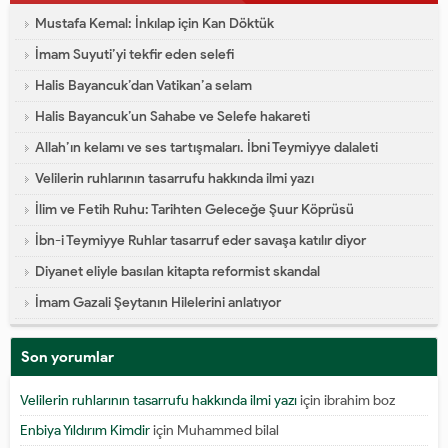
Mustafa Kemal: İnkılap için Kan Döktük
İmam Suyuti’yi tekfir eden selefi
Halis Bayancuk’dan Vatikan’a selam
Halis Bayancuk’un Sahabe ve Selefe hakareti
Allah’ın kelamı ve ses tartışmaları. İbni Teymiyye dalaleti
Velilerin ruhlarının tasarrufu hakkında ilmi yazı
İlim ve Fetih Ruhu: Tarihten Geleceğe Şuur Köprüsü
İbn-i Teymiyye Ruhlar tasarruf eder savaşa katılır diyor
Diyanet eliyle basılan kitapta reformist skandal
İmam Gazali Şeytanın Hilelerini anlatıyor
Son yorumlar
Velilerin ruhlarının tasarrufu hakkında ilmi yazı
için
ibrahim boz
Enbiya Yıldırım Kimdir
için
Muhammed bilal