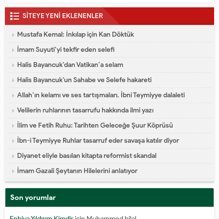
SİTEYE YENİ EKLENENLER
Mustafa Kemal: İnkılap için Kan Döktük
İmam Suyuti’yi tekfir eden selefi
Halis Bayancuk’dan Vatikan’a selam
Halis Bayancuk’un Sahabe ve Selefe hakareti
Allah’ın kelamı ve ses tartışmaları. İbni Teymiyye dalaleti
Velilerin ruhlarının tasarrufu hakkında ilmi yazı
İlim ve Fetih Ruhu: Tarihten Geleceğe Şuur Köprüsü
İbn-i Teymiyye Ruhlar tasarruf eder savaşa katılır diyor
Diyanet eliyle basılan kitapta reformist skandal
İmam Gazali Şeytanın Hilelerini anlatıyor
Son yorumlar
Enbiya Yıldırım Kimdir
için
Muhammed bilal