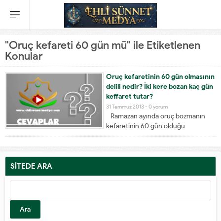
"Oruç kefareti 60 gün mü" ile Etiketlenen
Konular
Oruç kefaretinin 60 gün olmasının
delili nedir? İki kere bozan kaç gün
keffaret tutar?
31 Temmuz 2013 -
0 yorum
Ramazan ayında oruç bozmanın
kefaretinin 60 gün olduğu
hususunun delilini soran
kardeşlerimiz var. Onlara kısaca bu
meselenin delillerini izah edelim:
Bir kimse, Peygamber efendimize
SİTEDE ARA
gelerek, mahvoldum dedi.
Peygamber efendimiz: Seni
mahveden şey nedir?” buyurdu.
Adam: “Ramazan’da hanımımla
ilişkide bulundum”...