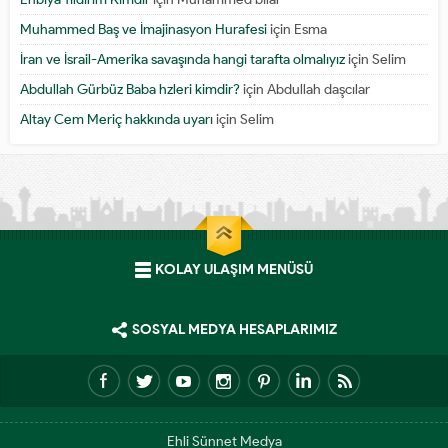
Muhammed Baş ve İmajinasyon Hurafesi
için
Esma
İran ve İsrail-Amerika savaşında hangi tarafta olmalıyız
için
Selim
Abdullah Gürbüz Baba hzleri kimdir?
için
Abdullah daşcılar
Altay Cem Meriç hakkında uyarı
için
Selim
KOLAY ULAŞIM MENÜSÜ
SOSYAL MEDYA HESAPLARIMIZ
Ehli Sünnet Medya