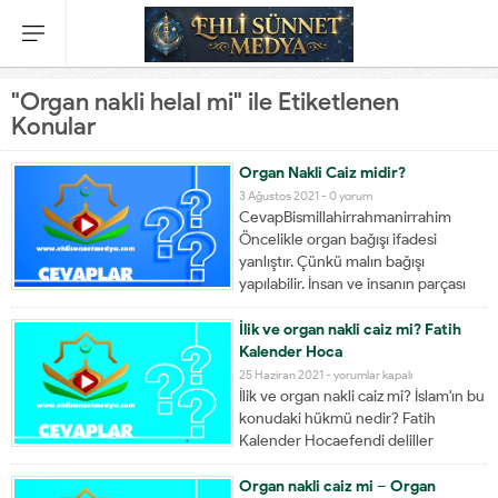
"Organ nakli helal mi" ile Etiketlenen
Konular
Organ Nakli Caiz midir?
3 Ağustos 2021 -
0 yorum
CevapBismillahirrahmanirrahim
Öncelikle organ bağışı ifadesi
yanlıştır. Çünkü malın bağışı
yapılabilir. İnsan ve insanın parçası
olan organ ise mal değildir ve bunun
bağışı yapılamaz. Çünkü insan
İlik ve organ nakli caiz mi? Fatih
mükerrem, değerli bir varlıktır.
Kalender Hoca
Bedenimiz ve canımız bizim
25 Haziran 2021 -
yorumlar kapalı
tasarrufumuzda değildir, bize
İlik ve organ nakli caiz mi? İslam'ın bu
emanettir. Bu nedenle organ...
konudaki hükmü nedir? Fatih
Kalender Hocaefendi deliller
ışığında anlatmaktadır.
http://www.dailymotion.com/video/x3
Organ nakli caiz mi – Organ