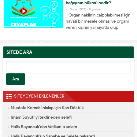
ve-organ-nakli-caiz-mi_school
bağışının hükmü nedir?
28 Şubat 2021 -
0 yorum
Organ naklinin caiz olabilmesi için
hayati bir mesele olması ve organı
veren kişinin ya hayatta olup
kendisine hiçbir zarar gelmemesi
veya tam ölmüş olması gerekiyor.
İŞTE O FETVA: Organ bağışı yapmak
helal midir yoksa haram mıdır?
SİTEDE ARA
CevapBismillahirrahmanirrahim
Öncelikle organ bağışı ifadesi
yanlıştır....
SİTEYE YENİ EKLENENLER
Mustafa Kemal: İnkılap için Kan Döktük
İmam Suyuti’yi tekfir eden selefi
Halis Bayancuk’dan Vatikan’a selam
Halis Bayancuk’un Sahabe ve Selefe hakareti