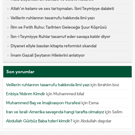
Allah’ın kelamı ve ses tartışmaları. İbni Teymiyye dalaleti
Velilerin ruhlarının tasarrufu hakkında ilmi yazı
İlim ve Fetih Ruhu: Tarihten Geleceğe Şuur Köprüsü
İbn-i Teymiyye Ruhlar tasarruf eder savaşa katılır diyor
Diyanet eliyle basılan kitapta reformist skandal
İmam Gazali Şeytanın Hilelerini anlatıyor
Son yorumlar
Velilerin ruhlarının tasarrufu hakkında ilmi yazı
için
ibrahim boz
Enbiya Yıldırım Kimdir
için
Muhammed bilal
Muhammed Baş ve İmajinasyon Hurafesi
için
Esma
İran ve İsrail-Amerika savaşında hangi tarafta olmalıyız
için
Selim
Abdullah Gürbüz Baba hzleri kimdir?
için
Abdullah daşcılar