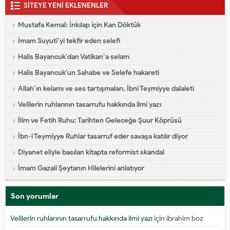
SİTEYE YENİ EKLENENLER
Mustafa Kemal: İnkılap için Kan Döktük
İmam Suyuti’yi tekfir eden selefi
Halis Bayancuk’dan Vatikan’a selam
Halis Bayancuk’un Sahabe ve Selefe hakareti
Allah’ın kelamı ve ses tartışmaları. İbni Teymiyye dalaleti
Velilerin ruhlarının tasarrufu hakkında ilmi yazı
İlim ve Fetih Ruhu: Tarihten Geleceğe Şuur Köprüsü
İbn-i Teymiyye Ruhlar tasarruf eder savaşa katılır diyor
Diyanet eliyle basılan kitapta reformist skandal
İmam Gazali Şeytanın Hilelerini anlatıyor
Son yorumlar
Velilerin ruhlarının tasarrufu hakkında ilmi yazı
için
ibrahim boz