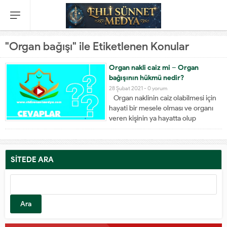
"Organ bağışı" ile Etiketlenen Konular
Organ nakli caiz mi – Organ
bağışının hükmü nedir?
28 Şubat 2021 -
0 yorum
Organ naklinin caiz olabilmesi için
hayati bir mesele olması ve organı
veren kişinin ya hayatta olup
kendisine hiçbir zarar gelmemesi
veya tam ölmüş olması gerekiyor.
İŞTE O FETVA: Organ bağışı yapmak
helal midir yoksa haram mıdır?
SİTEDE ARA
CevapBismillahirrahmanirrahim
Arama:
Öncelikle organ bağışı ifadesi
yanlıştır....