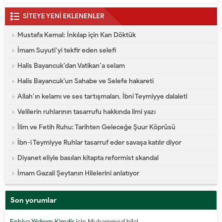
SİTEYE YENİ EKLENENLER
Mustafa Kemal: İnkılap için Kan Döktük
İmam Suyuti’yi tekfir eden selefi
Halis Bayancuk’dan Vatikan’a selam
Halis Bayancuk’un Sahabe ve Selefe hakareti
Allah’ın kelamı ve ses tartışmaları. İbni Teymiyye dalaleti
Velilerin ruhlarının tasarrufu hakkında ilmi yazı
İlim ve Fetih Ruhu: Tarihten Geleceğe Şuur Köprüsü
İbn-i Teymiyye Ruhlar tasarruf eder savaşa katılır diyor
Diyanet eliyle basılan kitapta reformist skandal
İmam Gazali Şeytanın Hilelerini anlatıyor
Son yorumlar
Enbiya Yıldırım Kimdir
için
Muhammed bilal