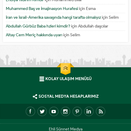
Muhammed Baş ve İmajinasyon Hurafesi
için
Esma
İran ve İsrail-Amerika savaşında hangi tarafta olmalıyız
için
Selim
Abdullah Gürbüz Baba hzleri kimdir?
için
Abdullah daşcılar
Altay Cem Meriç hakkında uyarı
için
Selim
KOLAY ULAŞIM MENÜSÜ
SOSYAL MEDYA HESAPLARIMIZ
Ehli Sünnet Medya