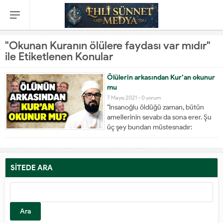
"Okunan Kuranın ölülere faydası var mıdır"
ile Etiketlenen Konular
Ölülerin arkasından Kur’an okunur
mu
7 Mayıs 2021 -
0 yorum
"İnsanoğlu öldüğü zaman, bütün
amellerinin sevabı da sona erer. Şu
üç şey bundan müstesnadır:
Sadaka-i câriye, istifade edilen ilim,
kendisine dua eden hayırlı evlat."(
Müslim, Vasiyyet 14. Ayrıca bk. Ebû
Dâvûd, Vasâya 14; Tirmizi, Ahkâm 36;
SİTEDE ARA
Nesâî, Vasâyâ 8) Hz. Talha...