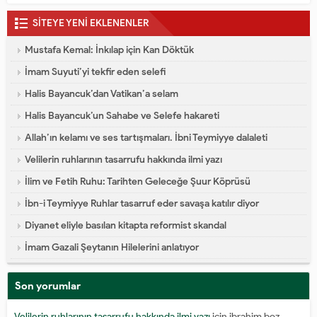
SİTEYE YENİ EKLENENLER
Mustafa Kemal: İnkılap için Kan Döktük
İmam Suyuti’yi tekfir eden selefi
Halis Bayancuk’dan Vatikan’a selam
Halis Bayancuk’un Sahabe ve Selefe hakareti
Allah’ın kelamı ve ses tartışmaları. İbni Teymiyye dalaleti
Velilerin ruhlarının tasarrufu hakkında ilmi yazı
İlim ve Fetih Ruhu: Tarihten Geleceğe Şuur Köprüsü
İbn-i Teymiyye Ruhlar tasarruf eder savaşa katılır diyor
Diyanet eliyle basılan kitapta reformist skandal
İmam Gazali Şeytanın Hilelerini anlatıyor
Son yorumlar
Velilerin ruhlarının tasarrufu hakkında ilmi yazı
için
ibrahim boz