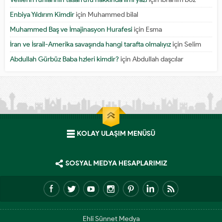
Enbiya Yıldırım Kimdir
için
Muhammed bilal
Muhammed Baş ve İmajinasyon Hurafesi
için
Esma
İran ve İsrail-Amerika savaşında hangi tarafta olmalıyız
için
Selim
Abdullah Gürbüz Baba hzleri kimdir?
için
Abdullah daşcılar
KOLAY ULAŞIM MENÜSÜ
SOSYAL MEDYA HESAPLARIMIZ
Ehli Sünnet Medya