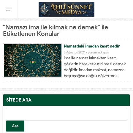
"Namazı ima ile kılmak ne demek" ile
Etiketlenen Konular
Namazdaki imadan kasıt nedir
8 Ağustos 2021 -
yorumlar kapalı
İma ile namaz kılmaktan kasıt,
gözlerin hareket ettirilmesi demek
değildir. İmadan maksat, namazda
başı aşağıya doğru eğivermek
suretiyle yapılan işarettir ki, namazda
rukûya ve secdeye işaret olmak
üzere başı eğmektir.
SİTEDE ARA