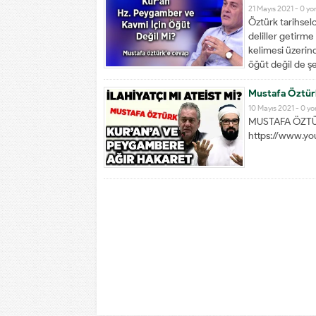
21 Mayıs 2021 -
0 yo
Öztürk tarihselc
deliller getirm
kelimesi üzerind
öğüt değil de şe
Mustafa Öztürk
10 Mayıs 2021 -
0 y
MUSTAFA ÖZTÜ
https://www.