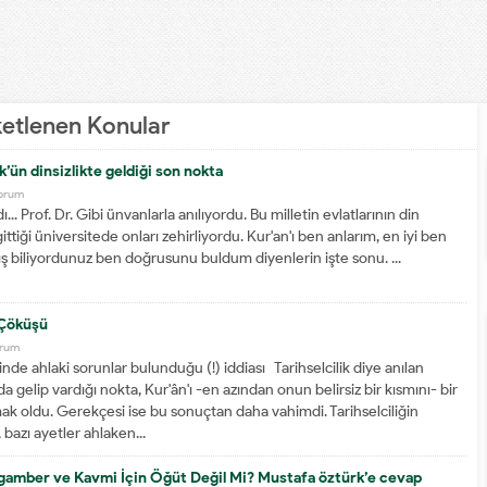
iketlenen Konular
’ün dinsizlikte geldiği son nokta
orum
ı... Prof. Dr. Gibi ünvanlarla anılıyordu. Bu milletin evlatlarının din
ttiği üniversitede onları zehirliyordu. Kur'an'ı ben anlarım, en iyi ben
lış biliyordunuz ben doğrusunu buldum diyenlerin işte sonu. ...
 Çöküşü
orum
de ahlaki sorunlar bulunduğu (!) iddiası Tarihselcilik diye anılan
a gelip vardığı nokta, Kur'ân'ı -en azından onun belirsiz bir kısmını- bir
ak oldu. Gerekçesi ise bu sonuçtan daha vahimdi. Tarihselciliğin
 bazı ayetler ahlaken...
gamber ve Kavmi İçin Öğüt Değil Mi? Mustafa öztürk’e cevap