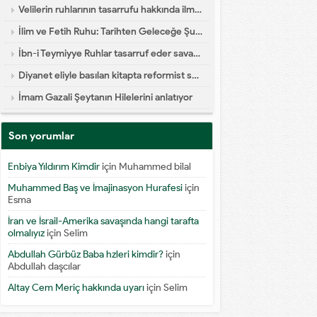
Velilerin ruhlarının tasarrufu hakkında ilmi yazı
İlim ve Fetih Ruhu: Tarihten Geleceğe Şuur Köprüsü
İbn-i Teymiyye Ruhlar tasarruf eder savaşa katılır diyor
Diyanet eliyle basılan kitapta reformist skandal
İmam Gazali Şeytanın Hilelerini anlatıyor
Son yorumlar
Enbiya Yıldırım Kimdir
için
Muhammed bilal
Muhammed Baş ve İmajinasyon Hurafesi
için
Esma
İran ve İsrail-Amerika savaşında hangi tarafta
olmalıyız
için
Selim
Abdullah Gürbüz Baba hzleri kimdir?
için
Abdullah daşcılar
Altay Cem Meriç hakkında uyarı
için
Selim