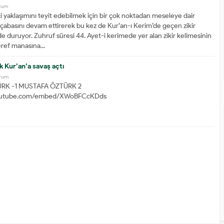
rum
i yaklaşımını teyit edebilmek için bir çok noktadan meseleye dair
e çabasını devam ettirerek bu kez de Kur’an-ı Kerim’de geçen zikir
e duruyor. Zuhruf süresi 44. Ayet-i kerimede yer alan zikir kelimesinin
ref manasına...
 Kur’an’a savaş açtı
orum
RK -1 MUSTAFA ÖZTÜRK 2
youtube.com/embed/XWoBFCcKDds