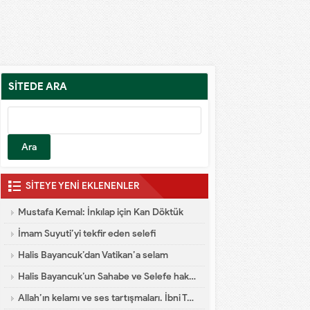
SİTEDE ARA
SİTEYE YENİ EKLENENLER
Mustafa Kemal: İnkılap için Kan Döktük
İmam Suyuti’yi tekfir eden selefi
Halis Bayancuk’dan Vatikan’a selam
Halis Bayancuk’un Sahabe ve Selefe hakareti
Allah’ın kelamı ve ses tartışmaları. İbni Teymiyye dalaleti