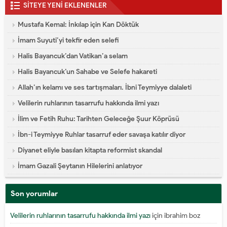
SİTEYE YENİ EKLENENLER
Mustafa Kemal: İnkılap için Kan Döktük
İmam Suyuti’yi tekfir eden selefi
Halis Bayancuk’dan Vatikan’a selam
Halis Bayancuk’un Sahabe ve Selefe hakareti
Allah’ın kelamı ve ses tartışmaları. İbni Teymiyye dalaleti
Velilerin ruhlarının tasarrufu hakkında ilmi yazı
İlim ve Fetih Ruhu: Tarihten Geleceğe Şuur Köprüsü
İbn-i Teymiyye Ruhlar tasarruf eder savaşa katılır diyor
Diyanet eliyle basılan kitapta reformist skandal
İmam Gazali Şeytanın Hilelerini anlatıyor
Son yorumlar
Velilerin ruhlarının tasarrufu hakkında ilmi yazı
için
ibrahim boz