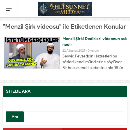
"Menzil Şirk videosu" ile Etiketlenen Konular
Menzil Şirki Dedikleri videonun aslı
nedir
22 Ağustos 2021 -
0 yorum
Seyyid Fevzeddin Hazretleri bu
sözleri kendi müridlerine söylüyor.
Bir hoca kendi talebesine hiç "öbür
hocaya köle olmamız lazım" der mi?
demez. Buradaki ifadeler tarikat
bağlılığı değil, arası bozulan iki
gurubun arasını yapmak, birbirine
SİTEDE ARA
ısındırmak için söylenmiştir.