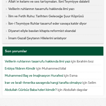
Allah’ın kelamı ve ses tartışmaları. İbni Teymiyye dalaleti
Velilerin ruhlarının tasarrufu hakkında ilmi yazı
İlim ve Fetih Ruhu: Tarihten Geleceğe Şuur Köprüsü
İbn-i Teymiyye Ruhlar tasarruf eder savaşa katılır diyor
Diyanet eliyle basılan kitapta reformist skandal
İmam Gazali Şeytanın Hilelerini anlatıyor
Son yorumlar
Velilerin ruhlarının tasarrufu hakkında ilmi yazı
için
ibrahim boz
Enbiya Yıldırım Kimdir
için
Muhammed bilal
Muhammed Baş ve İmajinasyon Hurafesi
için
Esma
İran ve İsrail-Amerika savaşında hangi tarafta olmalıyız
için
Selim
Abdullah Gürbüz Baba hzleri kimdir?
için
Abdullah daşcılar