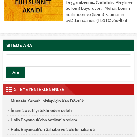
Peygamberimiz (Sallallahu Aleyhi ve
Sellem) buyuruyor: Mehdi, benim
neslimden ve (kızım) Fâtıma'nın
evlâtlarındandır. (Ebû Dâvûd-İbni
Mâce-Hâkim-Taberânî) Her
dönemde yalancı peygamberler ve
yalancı evliyalar ortaya çıktığı gibi
kuşkusuz yalancı mehdiler de ortaya
SİTEDE ARA
çıkacağından,
Arama:
Peygamberimiz (Sallallahu Aleyhi ve
Sellem) bizi uyarıyor ve gerçek
Mehdi'nin, ancak...
SİTEYE YENİ EKLENENLER
Mustafa Kemal: İnkılap için Kan Döktük
İmam Suyuti’yi tekfir eden selefi
Halis Bayancuk’dan Vatikan’a selam
Halis Bayancuk’un Sahabe ve Selefe hakareti