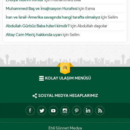
Muhammed Baş ve İmajinasyon Hurafesi
için
Esma
İran ve İsrail-Amerika savaşında hangi tarafta olmalıyız
için
Selim
Abdullah Gürbüz Baba hzleri kimdir?
için
Abdullah daşcılar
Altay Cem Meriç hakkında uyarı
için
Selim
KOLAY ULAŞIM MENÜSÜ
SOSYAL MEDYA HESAPLARIMIZ
Ehli Sünnet Medya