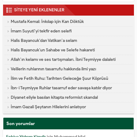
SİTEYE YENİ EKLENENLER
Mustafa Kemal: İnkılap için Kan Döktük
İmam Suyuti’yi tekfir eden selefi
Halis Bayancuk’dan Vatikan’a selam
Halis Bayancuk’un Sahabe ve Selefe hakareti
Allah’ın kelamı ve ses tartışmaları. İbni Teymiyye dalaleti
Velilerin ruhlarının tasarrufu hakkında ilmi yazı
İlim ve Fetih Ruhu: Tarihten Geleceğe Şuur Köprüsü
İbn-i Teymiyye Ruhlar tasarruf eder savaşa katılır diyor
Diyanet eliyle basılan kitapta reformist skandal
İmam Gazali Şeytanın Hilelerini anlatıyor
Son yorumlar
Enbiya Yıldırım Kimdir
için
Muhammed bilal