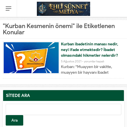
"Kurban Kesmenin önemi" ile Etiketlenen
Konular
Kurban ibadetinin manası nedir,
neyi ifade etmektedir? İbadet
olmasındaki hikmetler nelerdir?
5 Ağustos 2021 -
yorumlar kapalı
Kurban: “Muayyen bir vakitte,
muayyen bir hayvanı ibadet
maksadıyla usulüne uygun olarak
kesmek” demektir. “Muayyen
vakit”ten maksat: Kurban bayramı
günleri, “muayyen hayvan”dan da
SİTEDE ARA
maksat: Koyun, keçi, sığır ve deve
gibi şer'an kurban edilmesi caiz olan
hayvanlardır. Kurban Bayramında
kesilen kurbana...