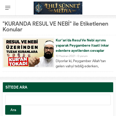
"KURANDA RESUL VE NEBİ" ile Etiketlenen
Konular
Kur’an’da Resul Ve Nebi ayrımı
yaparak Peygambere itaati inkar
edenlere ayetlerden cevaplar
10 Haziran 2021 -
0 yorum
Diyorlar ki, Peygamber Allah’tan
gelen vahyi tebliğ ederken,
aktarırken Resuldür. Ayetlerde hep
bu şekilde ifade edilmiştir.
Kendisinin Kur’an'dan çıkarttığı
yorumlar (onlar öyle diyor) ortaya
SİTEDE ARA
koyduğu hükümlerde Nebidir. O
yüzden Hz. Peygamber ikaz edilirken
Ey Nebi diye hitap edilir. Nebiye
itaat...