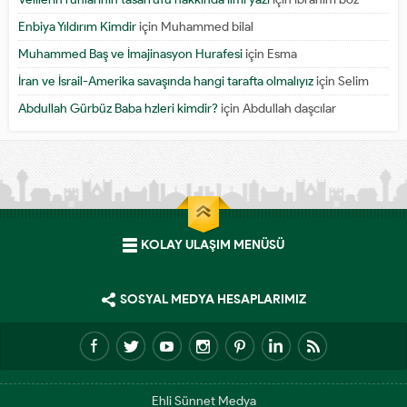
Enbiya Yıldırım Kimdir
için
Muhammed bilal
Muhammed Baş ve İmajinasyon Hurafesi
için
Esma
İran ve İsrail-Amerika savaşında hangi tarafta olmalıyız
için
Selim
Abdullah Gürbüz Baba hzleri kimdir?
için
Abdullah daşcılar
KOLAY ULAŞIM MENÜSÜ
SOSYAL MEDYA HESAPLARIMIZ
Ehli Sünnet Medya