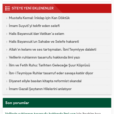
SİTEYE YENİ EKLENENLER
Mustafa Kemal: İnkılap için Kan Döktük
İmam Suyuti’yi tekfir eden selefi
Halis Bayancuk’dan Vatikan’a selam
Halis Bayancuk’un Sahabe ve Selefe hakareti
Allah’ın kelamı ve ses tartışmaları. İbni Teymiyye dalaleti
Velilerin ruhlarının tasarrufu hakkında ilmi yazı
İlim ve Fetih Ruhu: Tarihten Geleceğe Şuur Köprüsü
İbn-i Teymiyye Ruhlar tasarruf eder savaşa katılır diyor
Diyanet eliyle basılan kitapta reformist skandal
İmam Gazali Şeytanın Hilelerini anlatıyor
Son yorumlar
Velilerin ruhlarının tasarrufu hakkında ilmi yazı
için
ibrahim boz