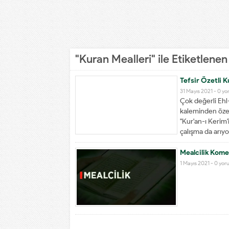
"Kuran Mealleri" ile Etiketlene
Tefsir Özetli K
31 Mayıs 2021 -
0 yo
Çok değerli Ehl
kaleminden özenl
"Kur'an-ı Kerim'
çalışma da arıyo
Mealcilik Kome
1 Mayıs 2021 -
0 yor