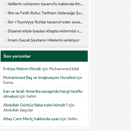
Velilerin ruhlarının tasarrufu hakkında ilmi yazı
İlim ve Fetih Ruhu: Tarihten Geleceğe Şuur Köprüsü
İbn-i Teymiyye Ruhlar tasarruf eder savaşa katılır diyor
Diyanet eliyle basılan kitapta reformist skandal
İmam Gazali Şeytanın Hilelerini anlatıyor
Son yorumlar
Enbiya Yıldırım Kimdir
için
Muhammed bilal
Muhammed Baş ve İmajinasyon Hurafesi
için
Esma
İran ve İsrail-Amerika savaşında hangi tarafta
olmalıyız
için
Selim
Abdullah Gürbüz Baba hzleri kimdir?
için
Abdullah daşcılar
Altay Cem Meriç hakkında uyarı
için
Selim