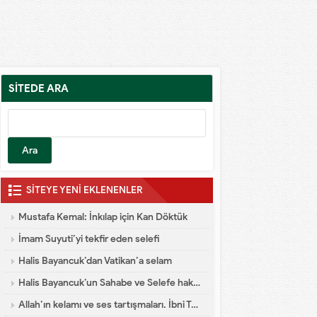
SİTEDE ARA
SİTEYE YENİ EKLENENLER
Mustafa Kemal: İnkılap için Kan Döktük
İmam Suyuti’yi tekfir eden selefi
Halis Bayancuk’dan Vatikan’a selam
Halis Bayancuk’un Sahabe ve Selefe hakareti
Allah’ın kelamı ve ses tartışmaları. İbni Teymiyye dalaleti