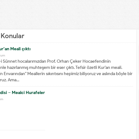
n Konular
ur’an Meali çıktı
rum
-i Sünnet hocalarımızdan Prof. Orhan Çeker Hocaefendinin
e hazırlanmış muhteşem bir eser çıktı. Tefsir özetli Kur'an meali.
in Envarından" Meallerin sıkıntısını hepimiz biliyoruz ve aslında böyle bir
ruz. Ama...
disi – Mealci Hurafeler
um