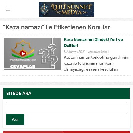
"Kaza namazı" ile Etiketlenen Konular
Kaza Namazının Dindeki Yeri ve
Delilleri
8 Ağustos 2021 -
yorumlar kapalı
Kasten namazı terk etme günahının,
kaza ile telâfisinin mümkün
olmayacağı, esasen Resûlullah
(Sallallahu Aleyhi ve Sellem)’in bu
konudaki söz ve uygulamalarının
hep mazeret sebebiyle vakti
geçirilmiş namazlarla ilgili olduğu
SİTEDE ARA
düşüncesinden hareketle, bazı
kimseler kasten, bile bile terk edilmiş
olan namazların...