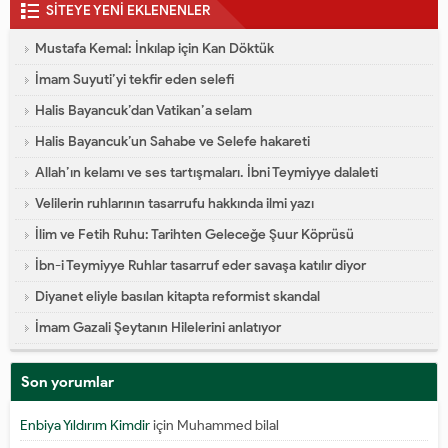
SİTEYE YENİ EKLENENLER
Mustafa Kemal: İnkılap için Kan Döktük
İmam Suyuti’yi tekfir eden selefi
Halis Bayancuk’dan Vatikan’a selam
Halis Bayancuk’un Sahabe ve Selefe hakareti
Allah’ın kelamı ve ses tartışmaları. İbni Teymiyye dalaleti
Velilerin ruhlarının tasarrufu hakkında ilmi yazı
İlim ve Fetih Ruhu: Tarihten Geleceğe Şuur Köprüsü
İbn-i Teymiyye Ruhlar tasarruf eder savaşa katılır diyor
Diyanet eliyle basılan kitapta reformist skandal
İmam Gazali Şeytanın Hilelerini anlatıyor
Son yorumlar
Enbiya Yıldırım Kimdir
için
Muhammed bilal