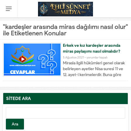
"kardeşler arasında miras dağılımı nasıl olur"
ile Etiketlenen Konular
Erkek ve kız kardeşler arasında
miras paylaşımı nasıl olmalıdır?
5 Ağustos 2021 -
yorumlar kapalı
Mirasla ilgili hükümleri genel olarak
belirleyen ayetler Nisa suresi 11 ve
12. ayet-i kerimelerdir. Buna göre
erkek çocuk iki hisse, kız çocuğu ise
bir hisse alır. Mirasta kız çocuklarına
adaletsizlik mi yapılıyor? İslamiyet
gelmeden önce Araplarda kadının
SİTEDE ARA
sabit ve belirli...