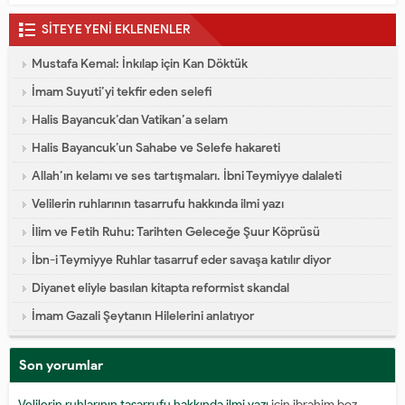
SİTEYE YENİ EKLENENLER
Mustafa Kemal: İnkılap için Kan Döktük
İmam Suyuti’yi tekfir eden selefi
Halis Bayancuk’dan Vatikan’a selam
Halis Bayancuk’un Sahabe ve Selefe hakareti
Allah’ın kelamı ve ses tartışmaları. İbni Teymiyye dalaleti
Velilerin ruhlarının tasarrufu hakkında ilmi yazı
İlim ve Fetih Ruhu: Tarihten Geleceğe Şuur Köprüsü
İbn-i Teymiyye Ruhlar tasarruf eder savaşa katılır diyor
Diyanet eliyle basılan kitapta reformist skandal
İmam Gazali Şeytanın Hilelerini anlatıyor
Son yorumlar
Velilerin ruhlarının tasarrufu hakkında ilmi yazı
için
ibrahim boz