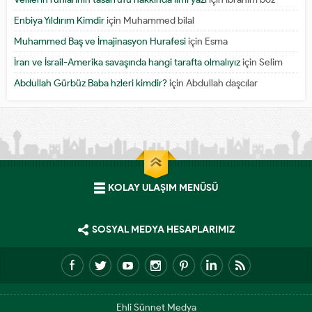
Enbiya Yıldırım Kimdir
için
Muhammed bilal
Muhammed Baş ve İmajinasyon Hurafesi
için
Esma
İran ve İsrail-Amerika savaşında hangi tarafta olmalıyız
için
Selim
Abdullah Gürbüz Baba hzleri kimdir?
için
Abdullah daşcılar
KOLAY ULAŞIM MENÜSÜ
SOSYAL MEDYA HESAPLARIMIZ
Ehli Sünnet Medya